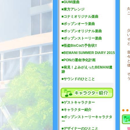
■GUMI楽曲
■東方アレンジ
■コナミオリジナル楽曲
■ポップンオーラ楽曲
■ポップンオリジナル楽曲
■ポップンストーリー楽曲
■怪盗BisCoの予告状!!
■BEMANI SUMMER DIARY 2015
■PONの運命浄化計画
■発見！よみがえったBEMANI遺
跡
■サウンドのひとこと
■ゲストキャラクター
■キャラクター紹介
■ポップンストーリーキャラクタ
ー
■デザイナーのひとこと