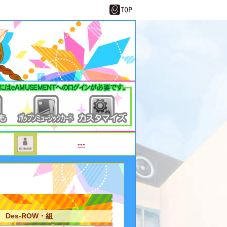
---
Des-ROW・組