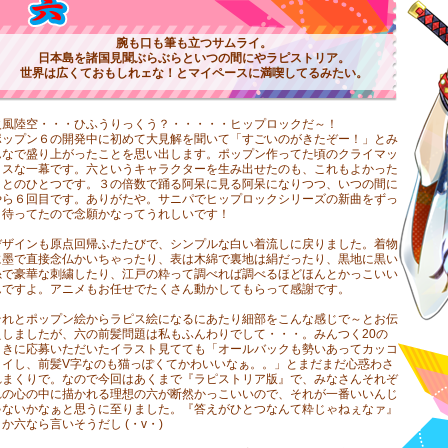
腕も口も筆も立つサムライ。
日本島を諸国見聞ぶらぶらといつの間にやラピストリア。
世界は広くておもしれェな！とマイペースに満喫してるみたい。
火風陸空・・・ひふうりっくう？・・・・・ヒップロックだ～！
ポップン６の開発中に初めて大見解を聞いて「すごいのがきたぞー！」とみ
んなで盛り上がったことを思い出します。ポップン作ってた頃のクライマッ
クスな一幕です。六というキャラクターを生み出せたのも、これもよかった
ことのひとつです。３の倍数で踊る阿呆に見る阿呆になりつつ、いつの間に
やら６回目です。ありがたや。サニパでヒップロックシリーズの新曲をずっ
と待ってたので念願かなってうれしいです！
デザインも原点回帰ふたたびで、シンプルな白い着流しに戻りました。着物
に墨で直接念仏かいちゃったり、表は木綿で裏地は絹だったり、黒地に黒い
糸で豪華な刺繍したり、江戸の粋って調べれば調べるほどほんとかっこいい
んですよ。アニメもお任せでたくさん動かしてもらって感謝です。
それとポップン絵からラピス絵になるにあたり細部をこんな感じで～とお伝
えしましたが、六の前髪問題は私もふんわりでして・・・。みんつく20の
ときに応募いただいたイラスト見てても「オールバックも勢いあってカッコ
イイし、前髪V字なのも猫っぽくてかわいいなぁ。。」とまだまだ心惑わさ
れまくりで。なので今回はあくまで『ラピストリア版』で、みなさんそれぞ
れの心の中に描かれる理想の六が断然かっこいいので、それが一番いいんじ
ゃないかなぁと思うに至りました。『答えがひとつなんて粋じゃねぇなァ』
とか六なら言いそうだし (・v・)