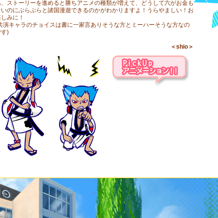
あ、ストーリーを進めると勝ちアニメの種類が増えて、どうして六がお金も
ないのにぶらぶらと諸国漫遊できるのかがわかりますよ！うらやましい！お
楽しみに！
(共演キャラのチョイスは書に一家言ありそうな方とミーハーそうな方なの
す)
＜shio＞
PickUp アニメーション！！