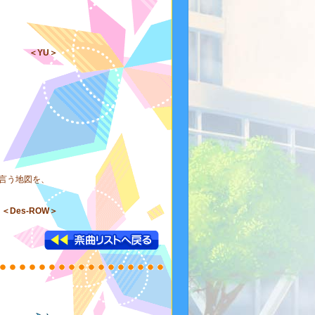
＜YU＞
言う地図を、
＜Des-ROW＞
楽曲リストへ戻る