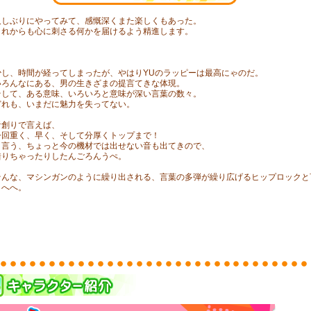
久しぶりにやってみて、感慨深くまた楽しくもあった。
これからも心に刺さる何かを届けるよう精進します。
少し、時間が経ってしまったが、やはりYUのラッピーは最高にゃのだ。
いろんなにある、男の生きざまの提言てきな体現。
そして、ある意味、いろいろと意味が深い言葉の数々。
どれも、いまだに魅力を失ってない。
音創りで言えば、
今回重く、早く、そして分厚くトップまで！
と言う、ちょっと今の機材では出せない音も出てきので、
借りちゃったりしたんごろんうぺ。
そんな、マシンガンのように繰り出される、言葉の多弾が繰り広げるヒップロックと
うへへ。