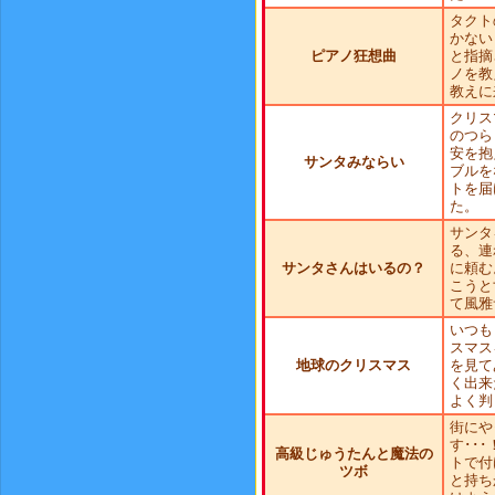
タクト
かない
ピアノ狂想曲
と指摘
ノを教
教えに
クリス
のつら
安を抱
サンタみならい
ブルを
トを届
た。
サンタ
る、連
サンタさんはいるの？
に頼む
こうと
て風雅
いつも
スマス
地球のクリスマス
を見て
く出来
よく判
街にや
す･･
高級じゅうたんと魔法の
トで付
ツボ
と持ち