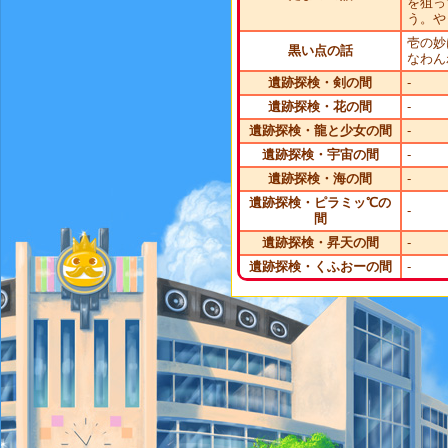
を狙っ
う。や
壱の妙
黒い点の話
なわん
遺跡探検・剣の間
-
遺跡探検・花の間
-
遺跡探検・龍と少女の間
-
遺跡探検・宇宙の間
-
遺跡探検・海の間
-
遺跡探検・ピラミッ℃の
-
間
遺跡探検・昇天の間
-
遺跡探検・くふおーの間
-