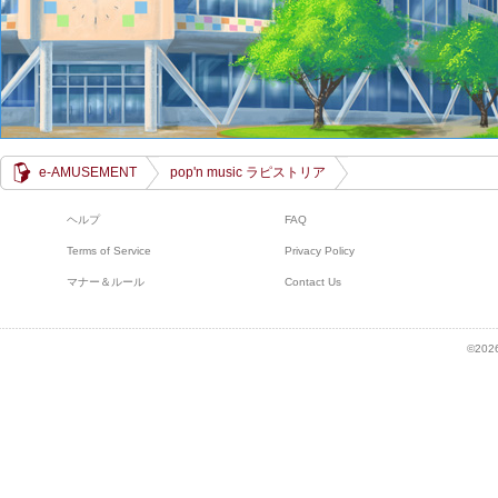
e-AMUSEMENT
pop'n music ラピストリア
ヘルプ
FAQ
Terms of Service
Privacy Policy
マナー＆ルール
Contact Us
©2026