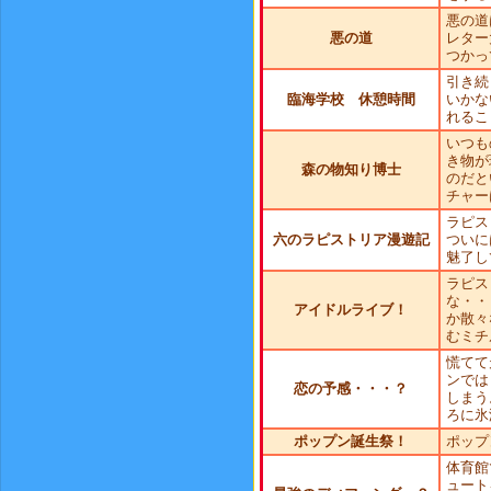
悪の道
悪の道
レター
つかっ
引き続
臨海学校 休憩時間
いかな
れるこ
いつも
き物が
森の物知り博士
のだと
チャー
ラピス
六のラピストリア漫遊記
ついに
魅了し
ラピス
な・・
アイドルライブ！
か散々
むミチ
慌てて
ンでは
恋の予感・・・？
しまう
ろに氷
ポップン誕生祭！
ポップ
体育館
ュート