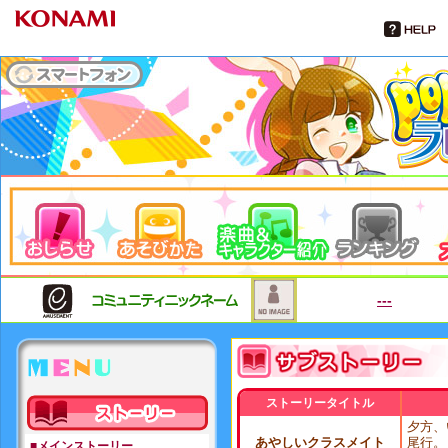
---
MENU
ストーリータイトル
夕方、
あやしいクラスメイト
尾行。
■メインストーリー