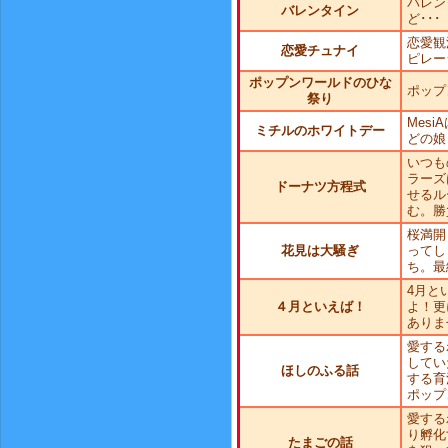
バレン
バレンタイン
ど･･･
恋愛観
恋愛チュナイ
ピレー
ポップンワールドのひな
ポップ
祭り
Mes
ミチルのホワイトデー
どの娘
いつも
ラーズ
ドーナツ方程式
せるル
む。勝
桜満開
花見は大騒ぎ
ってし
ち。最
4月と
４月といえば！
よ！更
ありま
愛する
してい
ほしのふる話
する育
ポップ
愛する
り孵化
たまごの話