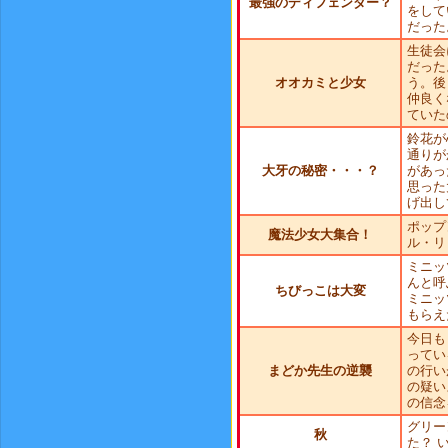
最強のディフェンダー？
をして
だった
生徒会
だった
オオカミと少女
う。後
仲良く
ていた
鈴花が
通りが
大牙の秘密・・・？
があっ
思った
げ出し
ポップ
魔法少女大集合！
ル・リ
ミニッ
んと呼
ちびっこは大変
ミニッ
もらえ
今日も
ってい
まどか先生の逆襲
の行い
の疑い
の信念
グリー
秋
た？ 