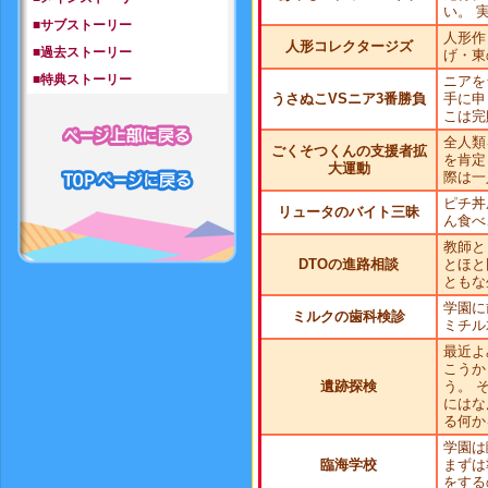
い。 
■サブストーリー
人形作
人形コレクタージズ
■過去ストーリー
げ・東
■特典ストーリー
ニアを
うさぬこVSニア3番勝負
手に申
こは完
全人類
ごくそつくんの支援者拡
を肯定
大運動
際は一
ピチ丼
リュータのバイト三昧
ん食べ
教師と
DTOの進路相談
とほと
ともな
学園に
ミルクの歯科検診
ミチル
最近よ
こうか
遺跡探検
う。 
にはな
る何か
学園は
臨海学校
まずは
をする