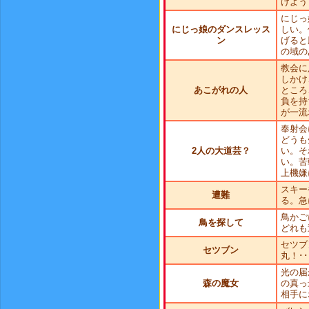
けよう
にじっ
にじっ娘のダンスレッス
しい。
ン
げると
の域の
教会に
しかけ
あこがれの人
ところ
負を持
が一流
奉射会
どうも
2人の大道芸？
い。そ
い。苦
上機嫌
スキー
遭難
る。急
鳥かご
鳥を探して
どれも
セツブ
セツブン
丸！･
光の届
森の魔女
の真っ
相手に