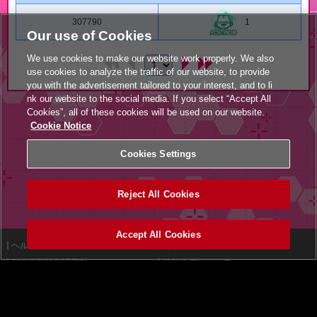
307790
1
Our use of Cookies
We use cookies to make our website work properly. We also
use cookies to analyze the traffic of our website, to provide
you with the advertisement tailored to your interest, and to li
nk our website to the social media. If you select “Accept All
Cookies”, all of these cookies will be used on our website.
Cookie Notice
Cookies Settings
Reject All Cookies
Accept All Cookies
ヘルプ
利用規約
個人情報等保護方針
外部送信について
特定商取引法に基づく表示
サイトポリシー
マナー＆ルール
お問い合わせ
設置店舗検索
Cookies Settings