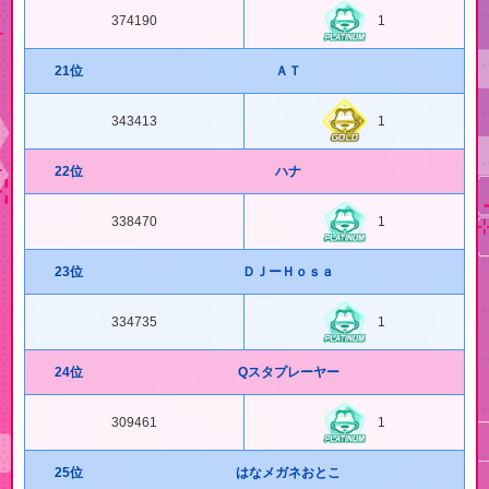
374190
1
21位
ＡＴ
343413
1
22位
ハナ
338470
1
23位
ＤＪーＨｏｓａ
334735
1
24位
Qスタプレーヤー
309461
1
25位
はなメガネおとこ