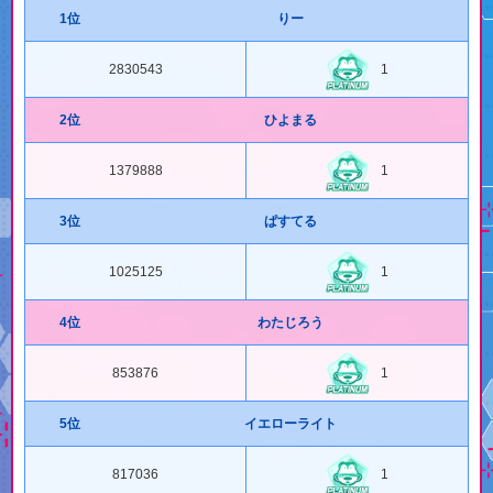
1位
りー
2830543
1
2位
ひよまる
1379888
1
3位
ぱすてる
1025125
1
4位
わたじろう
853876
1
5位
イエローライト
817036
1