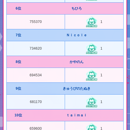
6位
ちひろ
755370
1
7位
Ｎｉｃｏｌｅ
734620
1
8位
かやのん
694534
1
9位
きゅうびのたぬき
681170
1
10位
ｔａｉｍａｉ
659600
1