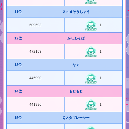
11位
２ｎｄそうちょう
609693
1
12位
かしわそば
472153
1
13位
なぐ
445990
1
14位
もじもじ
441996
1
15位
Qスタプレーヤー