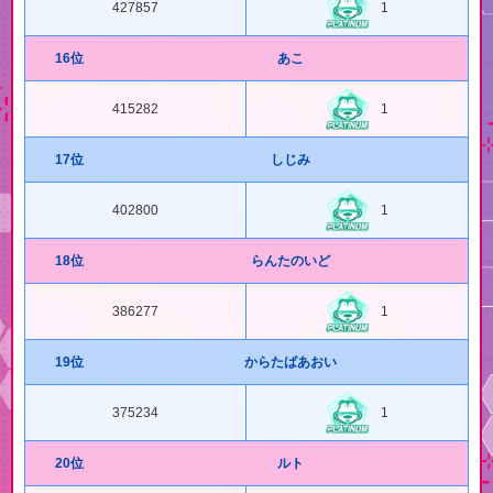
427857
1
16位
あこ
415282
1
17位
しじみ
402800
1
18位
らんたのいど
386277
1
19位
からたばあおい
375234
1
20位
ルト