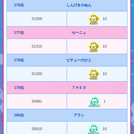
176位
しんげきのぬん
51500
10
177位
セーニュ
51310
10
178位
ピチューのひと
51200
10
179位
ＴＨＥＯ
50981
1
180位
アラシ
50910
10