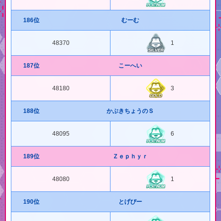
186位
むーむ
48370
1
187位
こーへい
48180
3
188位
かぶきちょうのＳ
48095
6
189位
Ｚｅｐｈｙｒ
48080
1
190位
とげぴー