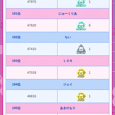
47970
1
191位
にゅーくりあ
47620
6
192位
ちい
47410
1
193位
ＬＯＮ
47018
1
194位
ジェイ
46816
1
195位
あきのもり