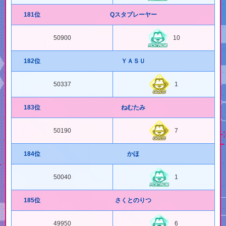
181位
Qスタプレーヤー
50900
10
182位
ＹＡＳＵ
50337
1
183位
ねむたみ
50190
7
184位
かほ
50040
1
185位
さくとのりつ
49950
6