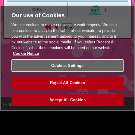
45460
1
Our use of Cookies
We use cookies to make our website work properly. We also
use cookies to analyze the traffic of our website, to provide
you with the advertisement tailored to your interest, and to li
nk our website to the social media. If you select “Accept All
Cookies”, all of these cookies will be used on our website.
Cookie Notice
Cookies Settings
Reject All Cookies
Accept All Cookies
ヘルプ
利用規約
個人情報等保護方針
外部送信について
特定商取引法に基づく表示
サイトポリシー
マナー＆ルール
お問い合わせ
設置店舗検索
Cookies Settings