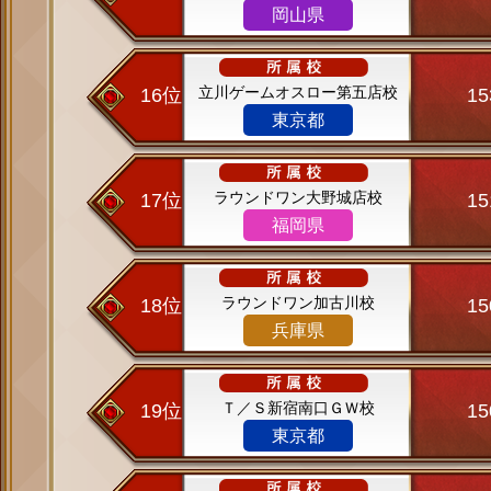
岡山県
立川ゲームオスロー第五店校
16位
1
東京都
ラウンドワン大野城店校
17位
1
福岡県
ラウンドワン加古川校
18位
1
兵庫県
Ｔ／Ｓ新宿南口ＧＷ校
19位
1
東京都