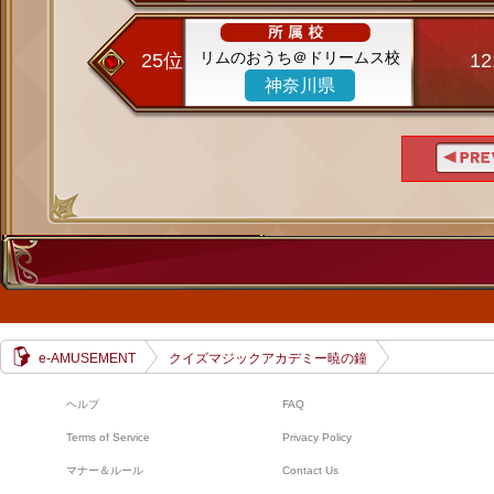
リムのおうち＠ドリームス校
25位
1
神奈川県
e-AMUSEMENT
クイズマジックアカデミー暁の鐘
ヘルプ
FAQ
Terms of Service
Privacy Policy
マナー＆ルール
Contact Us