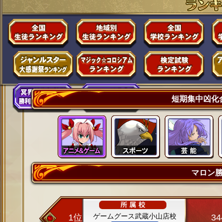
短期集中凶化
マロン
ゲームグース武蔵小山店校
1位
3