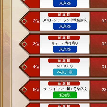
東京都
東京レジャーランド秋葉原校
2位
3
東京都
キャロム青梅店校
3位
3
東京都
ＭＡＲＳ校
4位
3
神奈川県
ラウンドワン中川１号線店校
5位
2
愛知県