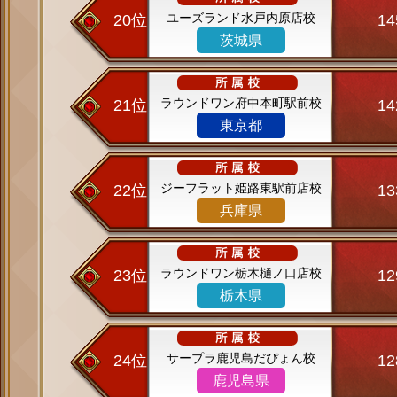
ユーズランド水戸内原店校
20位
1
茨城県
ラウンドワン府中本町駅前校
21位
1
東京都
ジーフラット姫路東駅前店校
22位
1
兵庫県
ラウンドワン栃木樋ノ口店校
23位
1
栃木県
サープラ鹿児島だぴょん校
24位
1
鹿児島県