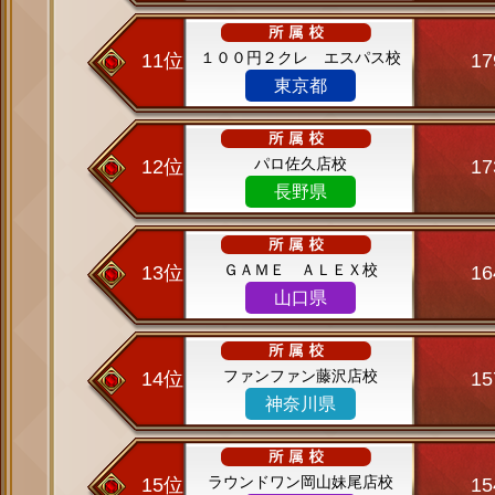
１００円２クレ エスパス校
11位
1
東京都
パロ佐久店校
12位
1
長野県
ＧＡＭＥ ＡＬＥＸ校
13位
1
山口県
ファンファン藤沢店校
14位
1
神奈川県
ラウンドワン岡山妹尾店校
15位
1