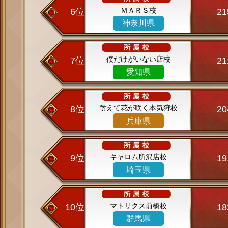
ＭＡＲＳ校
6位
2
神奈川県
僕だけがいない店校
7位
2
愛知県
耐えて花が咲く本気狩校
8位
2
兵庫県
キャロム所沢店校
9位
1
埼玉県
マトリクス前橋校
10位
1
群馬県