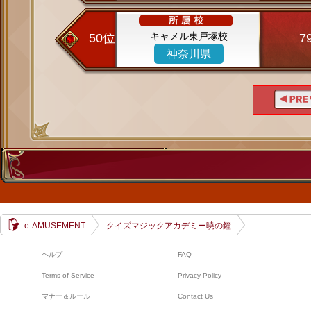
キャメル東戸塚校
50位
7
神奈川県
e-AMUSEMENT
クイズマジックアカデミー暁の鐘
ヘルプ
FAQ
Terms of Service
Privacy Policy
マナー＆ルール
Contact Us