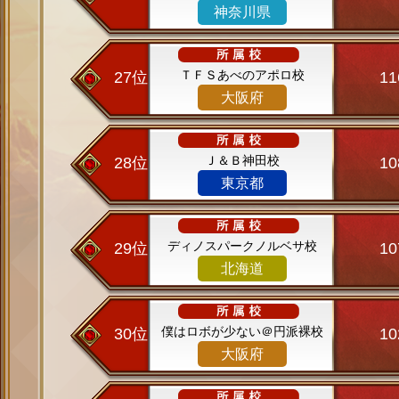
神奈川県
ＴＦＳあべのアポロ校
27位
1
大阪府
Ｊ＆Ｂ神田校
28位
1
東京都
ディノスパークノルベサ校
29位
1
北海道
僕はロボが少ない＠円派裸校
30位
1
大阪府