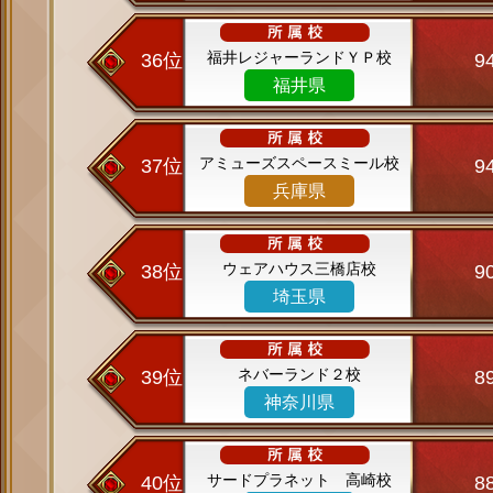
福井レジャーランドＹＰ校
36位
9
福井県
アミューズスペースミール校
37位
9
兵庫県
ウェアハウス三橋店校
38位
9
埼玉県
ネバーランド２校
39位
8
神奈川県
サードプラネット 高崎校
40位
8