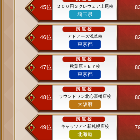
２００円３クレウェア上尾校
45位
8
埼玉県
アドアーズ浅草校
46位
8
東京都
秋葉原ＨＥＹ校
47位
8
東京都
ラウンドワン北心斎橋店校
48位
8
大阪府
キャッツアイ新札幌店校
49位
7
北海道