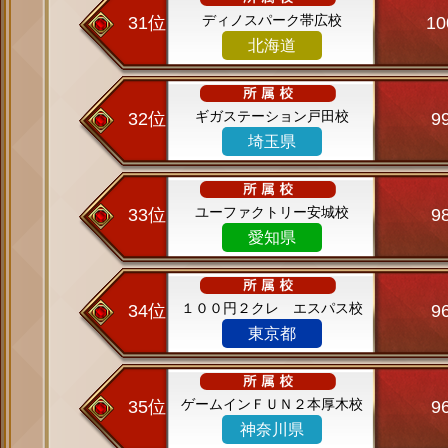
ディノスパーク帯広校
31位
1
北海道
ギガステーション戸田校
32位
9
埼玉県
ユーファクトリー安城校
33位
9
愛知県
１００円２クレ エスパス校
34位
9
東京都
ゲームインＦＵＮ２本厚木校
35位
9
神奈川県