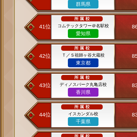
群馬県
コムテックタワー＠名駅校
41位
8
愛知県
Ｔ／Ｓ祖師ヶ谷大蔵校
42位
8
東京都
ディノスパーク丸亀店校
43位
8
香川県
イスカンダル校
44位
8
千葉県