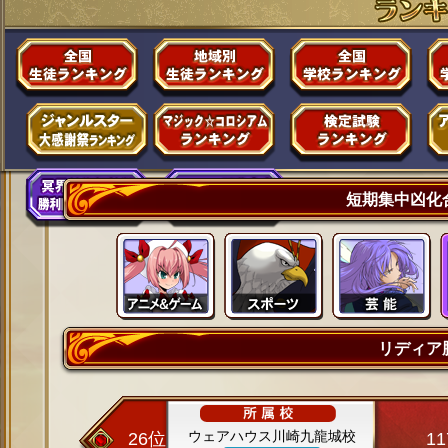
短期集中凶化
リディア
ウェアハウス川崎九龍城校
26位
1