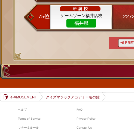
ゲームゾーン福井店校
75位
227
福井県
e-AMUSEMENT
クイズマジックアカデミー暁の鐘
ヘルプ
FAQ
Terms of Service
Privacy Policy
マナー＆ルール
Contact Us