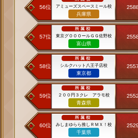
アミューズスペースミール校
56位
258
兵庫県
東京グＯＯＯールＧＧ佐野校
57位
255
富山県
シルクハット八王子店校
58位
255
東京都
２００円３クレ アラモ校
59位
255
青森県
みしまゆらら推しＲＭＸ！校
60位
252
千葉県