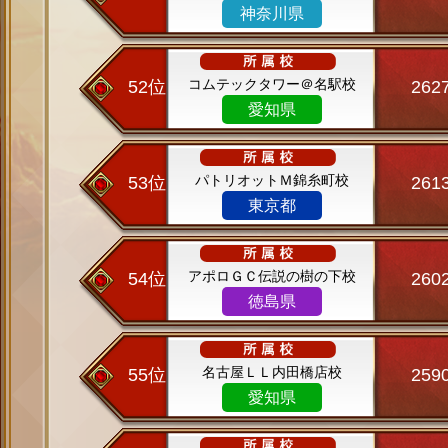
神奈川県
コムテックタワー＠名駅校
52位
262
愛知県
パトリオットＭ錦糸町校
53位
261
東京都
アポロＧＣ伝説の樹の下校
54位
260
徳島県
名古屋ＬＬ内田橋店校
55位
259
愛知県