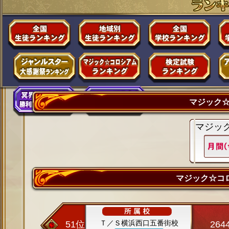
マジック
マジッ
マジック☆コ
Ｔ／Ｓ横浜西口五番街校
51位
264