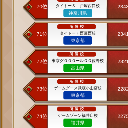
タイトーＳ 戸塚西口校
70位
234
神奈川県
タイトーＦ西葛西校
71位
234
東京都
東京グＯＯＯールＧＧ佐野校
72位
232
富山県
ゲームグース武蔵小山店校
73位
228
東京都
ゲームゾーン福井店校
74位
227
福井県