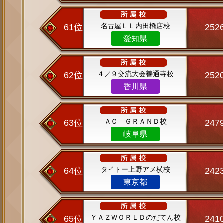
名古屋ＬＬ内田橋店校
61位
252
愛知県
４／９交流大会善通寺校
62位
252
香川県
ＡＣ ＧＲＡＮＤ校
63位
247
岐阜県
タイトー上野アメ横校
64位
242
東京都
ＹＡＺＷＯＲＬＤのだてん校
65位
241