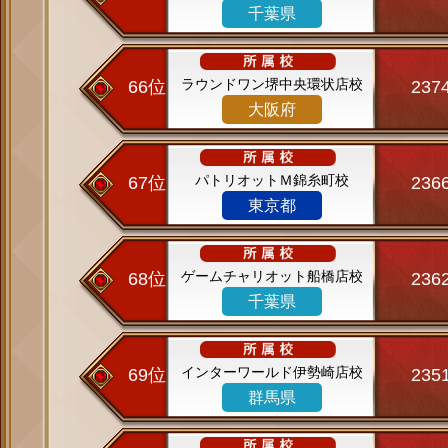
千葉県
ラウンドワン堺中央環状店校
66位
237
大阪府
パトリオットＭ錦糸町校
67位
236
東京都
ゲームチャリオット船橋店校
68位
236
千葉県
インターワールド伊勢崎店校
69位
235
群馬県