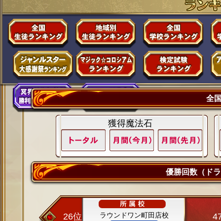
全
獲得魔法石
優勝回数（ドラ
ラウンドワン町田店校
26位
4