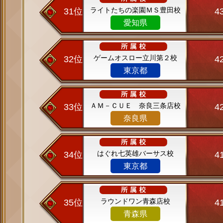
ライトたちの楽園ＭＳ豊田校
31位
4
愛知県
ゲームオスロー立川第２校
32位
4
東京都
ＡＭ－ＣＵＥ 奈良三条店校
33位
4
奈良県
はぐれ七英雄バーサス校
34位
4
東京都
ラウンドワン青森店校
35位
4
青森県