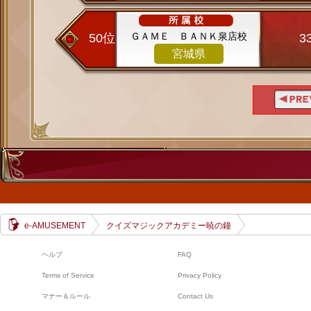
ＧＡＭＥ ＢＡＮＫ泉店校
50位
3
宮城県
e-AMUSEMENT
クイズマジックアカデミー暁の鐘
ヘルプ
FAQ
Terms of Service
Privacy Policy
マナー＆ルール
Contact Us