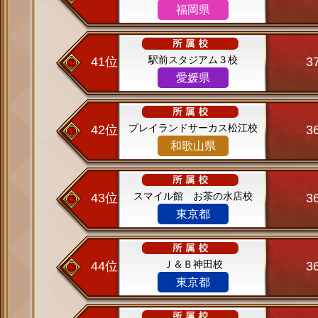
福岡県
駅前スタジアム３校
41位
3
愛媛県
プレイランドサーカス松江校
42位
3
和歌山県
スマイル館 お茶の水店校
43位
3
東京都
Ｊ＆Ｂ神田校
44位
3
東京都