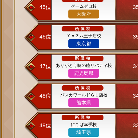
ゲームゼロ校
45位
3
大阪府
ＹＡＺ八王子店校
46位
3
東京都
ありがとう暁の鐘リバティ校
47位
3
鹿児島県
パスカワールドＧＬ店校
48位
3
熊本県
にこぱ幸手校
49位
3
埼玉県