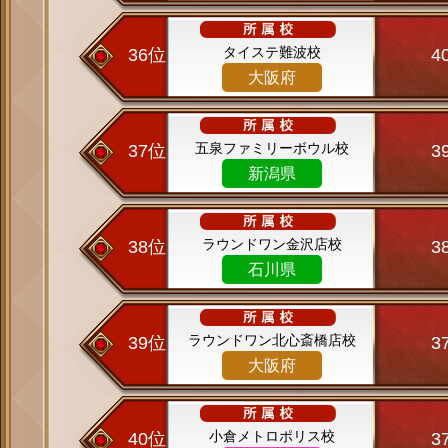
タイステ難波校
36位
4
大阪府
五泉ファミリーボウル校
37位
3
新潟県
ラウンドワン金沢店校
38位
3
石川県
ラウンドワン北心斎橋店校
39位
3
大阪府
小倉メトロポリス校
40位
3