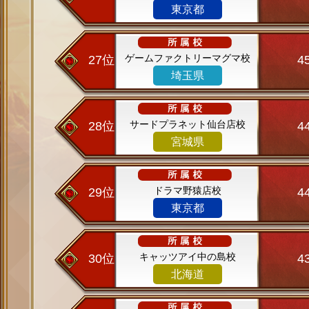
東京都
ゲームファクトリーマグマ校
27位
4
埼玉県
サードプラネット仙台店校
28位
4
宮城県
ドラマ野猿店校
29位
4
東京都
キャッツアイ中の島校
30位
4
北海道