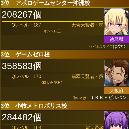
3位
アポロゲームセンター沖洲校
208267個
Qレベル：187
天青天賢者・熊
オシャレ王
徳島県
はやて
ハピネスライフ
3位
ゲームゼロ校
358583個
Qレベル：170
翡翠天賢者・熊
G3大会 第3位
大阪府
ＪＢＢＦビルパン
俺の名は。
3位
小牧メトロポリス校
284482個
Qレベル：103
紫宝賢者