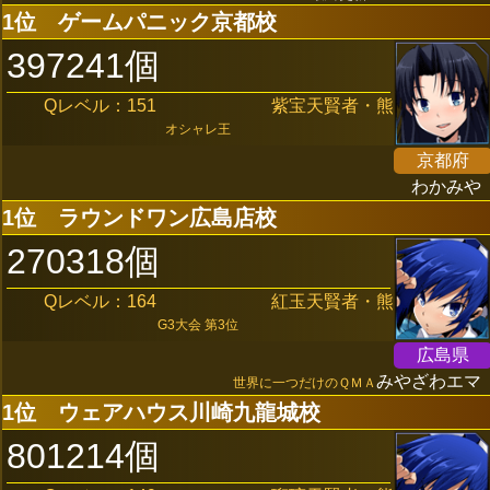
1位
ゲームパニック京都校
397241個
Qレベル：151
紫宝天賢者・熊
オシャレ王
京都府
わかみや
1位
ラウンドワン広島店校
270318個
Qレベル：164
紅玉天賢者・熊
G3大会 第3位
広島県
みやざわエマ
世界に一つだけのＱＭＡ
1位
ウェアハウス川崎九龍城校
801214個