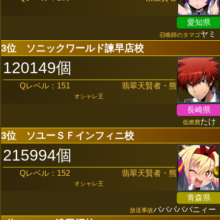
愛知県
ヤミ
召喚師のタマゴ
3位
ソニックワールド諫早店校
120149個
Qレベル：151
翡翠天賢者・熊
オシャレ王
長崎県
たけ
低燃費
3位
ソユーＳＦインフィニ校
215994個
Qレベル：152
翡翠天賢者・熊
オシャレ王
青森県
バババババニィー
放送事故