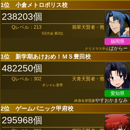
1位
小倉メトロポリス校
238203個
Qレベル：213
翡翠天賢者・熊
G3大会 第3位
福岡県
ぱからー
クリスマス中止
1位
新学期あけおめ！ＭＳ豊田校
482250個
Qレベル：302
天青天賢者・熊
オシャレ皇帝
愛知県
やすおかまなみ
終身名誉賢豪
2位
ゲームパニック甲府校
295968個