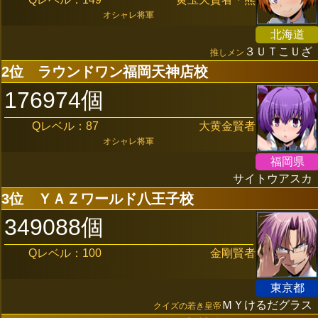
オシャレ将軍
北海道
３ＵＴこＵざ
推しメン
2位
ラウンドワン福岡天神店校
176974個
Qレベル：87
大黄金賢者
オシャレ将軍
福岡県
サイトウアスカ
3位
ＹＡＺワールド八王子校
349088個
Qレベル：100
金剛賢者
東京都
ＭＹけるだグラス
クイズの若き皇帝