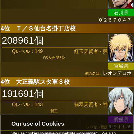
石川県
Ｏ２６７０４７
4位
Ｔ／Ｓ仙台名掛丁店校
208961個
Qレベル：149
紅玉天賢者・熊
G3大会 第3位
宮城県
レオンデロホ
俺の名は。
4位
大正義駅スタ軍３校
191691個
Qレベル：143
翡翠天賢者・神
賢王
愛媛県
Our use of Cookies
ＲＥＩＬＡ
レペゼン愛媛
We use cookies to make our website work properly. We also