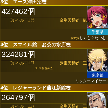
3位
エース津田沼校
427462個
Qレベル：135
金剛天賢者・龍
千葉県
もぐもぐたいむ
低燃費
4位
スマイル館 お茶の水店校
324281個
Qレベル：127
紫宝天賢者・王
G3大会 第4位
東京都
ミッターマイヤー
4位
レジャーランド藤江新館校
264797個
Qレベル：127
金剛天賢者・王