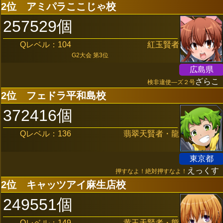
2位
アミパラここじゃ校
257529個
Qレベル：104
紅玉賢者
G2大会 第3位
広島県
ざらこ
検非違使―ズ２号
2位
フェドラ平和島校
372416個
Qレベル：136
翡翠天賢者・龍
東京都
えっくす
押すなよ！絶対押すなよ！
2位
キャッツアイ麻生店校
249551個
Qレベル：149
黄玉天賢者・熊