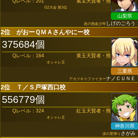
Qレベル：201
紫宝天賢者・熊
G2大会 第3位
山梨県
しげのごろう
炎の熱血少年
2位
がおーＱＭＡさんやにー校
375684個
Qレベル：164
黄玉天賢者・熊
オシャレ王
三重県
ナノＣＵＮＥ
アカツキ☆ファイター
2位
Ｔ／Ｓ戸塚西口校
556779個
Qレベル：324
紅玉天賢者・熊
オシャレ王
神奈川県
さがみ
涙の里帰り