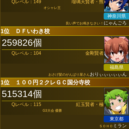
Qレベル：149
瑠璃天賢者・熊
オシャレ王
神奈川県
にゃんごろ
良い声でお鳴きなさい！
1位
ＤＦいわき校
259826個
Qレベル：104
金剛賢者
福島県
おりぃぃぃぃぃん
おさげ髪のがんばり屋さん
1位
１００円２クレＧＣ国分寺校
515314個
Qレベル：115
紅玉賢者・極
G3大会 優勝
東京都
ミラン
ＳＯＨＯ