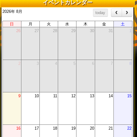
下記の機能が使用できなくなります。
イベントカレンダー
・アクティブサークルの切り替え機能
2026年 8月
today
・アクティブサークル設定の解除機能
※「クイズマジックアカデミーTHE WORLD EVOLVE」ゲーム
日
月
火
水
木
金
土
側でのサークル機能は、4月20日 15:00 以降も変わりなくご利
26
27
28
29
30
31
1
用いただけます。
上記サービスの再開予定
1）eAMUSEMENT購買部での「BGMチケット」の販売再開
2
3
4
5
6
7
8
2018年4月24日（火） 15:00予定
2）「クイズマジックアカデミーMAXIVCORD」サイト eAMUS
EMENTでのサークルページ公開
2018年4月23日（月） 15:00予定
※「クイズマジックアカデミー MAXIVCORD」へのアップデー
9
10
11
12
13
14
15
ト状況によって、公開時間が前後する可能性がございます。ご
了承ください。
16
17
18
19
20
21
22
クイズマジックアカデミー次回作
「クイズマジックア