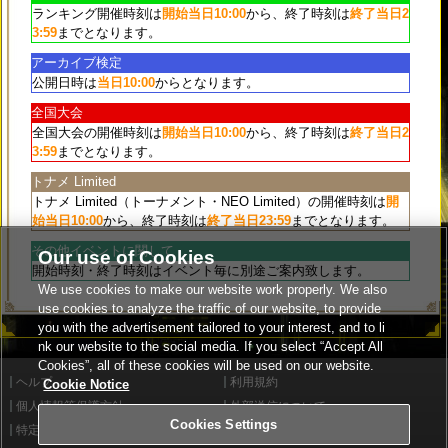
クイズマジックアカデミー次回作
「クイズマジックア
ランキング開催時刻は
開始当日10:00
から、終了時刻は
終了当日2
カデミーMAXIVCORD」04/06（金）～04/08（日）ロ
3:59
までとなります。
ケテスト開催！
アーカイブ検定
2018/04/03
公開日時は
当日10:00
からとなります。
全国大会
04/03（火）～04/05（木）サンダースの誕生日記念キ
全国大会の開催時刻は
開始当日10:00
から、終了時刻は
終了当日2
ャンペーン開催！
3:59
までとなります。
2018/04/02
トナメ Limited
トナメ Limited（トーナメント・NEO Limited）の開催時刻は
開
3/28（水）の超放送部内告知についての訂正
始当日10:00
から、終了時刻は
終了当日23:59
までとなります。
2018/03/30
その他イベントに関して
Our use of Cookies
3/28（水）のQMA超放送部内でのサンダース誕生日キャンペー
開始時刻・終了時刻はイベント毎に別途ご案内致します。
ン告知のスタンプ報酬について
We use cookies to make our website work properly. We also
誤りがございましたので 以下の通り訂正いたします。
use cookies to analyze the traffic of our website, to provide
you with the advertisement tailored to your interest, and to li
誤： めでたいッ！(サンダース)
nk our website to the social media. If you select “Accept All
Cookies”, all of these cookies will be used on our website.
正： 礼を言おう(サンダース)
ヘルプ
利用規約
Cookie Notice
個人情報等保護方針
外部送信について
Cookies Settings
特定商取引法に基づく表示
サイトポリシー