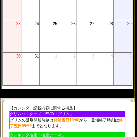
カデミーMAXIVCORD」04/23（月）稼働開始！
ストーリーページ
を公開いたしました。
2018/04/19
23
24
25
26
27
28
29
トーナメント・NEO Limited「美術・文学」4/19
（木）より開始！
04/13（金）～04/15（日）メディアの誕生日記念キャ
ンペーン開催！
2018/04/12
30
31
1
2
3
4
5
04/13（金）～04/22（日）
マジカアップ＆掘り出し物
市キャンペーン
開催！
グリムバスターズ・EVOに「ギガンティック・ヴァニ
ィ」04/13（金）10:00より出現！
2018/04/06
【カレンダー記載内容に関する補足】
トーナメント・NEO Limited「生物」4/12（木）より
グリムバスターズ・EVO「グリム」
開始！
グリムの登場開始時刻は
開始当日10:00
から、登場終了時刻は
終
2018/04/05
了翌日09:59
までとなります。
ランキング検定「検定テーマ」