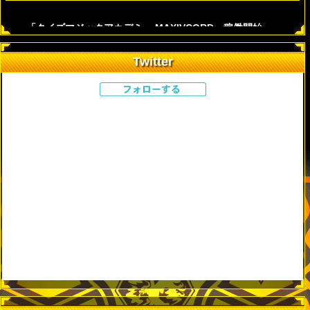
「クイズマジックアカデミー MAXIVCORD」稼働開始
予定について
2018/04/20
Twitter
次回作 「クイズマジックアカデミー MAXIVCORD」 全国のア
ミューズメント施設で4/23（月）より順次稼働開始予定！
@QMA_staff からのツイート
次回作への引き継ぎの詳細や、最新情報は
コチラ
のサイトをご
覧ください。
「クイズマジックアカデミー MAXIVCORD」の稼動開始に
伴い、4月20日(金)15:00から、
eAMUSEMENTでの下記機能を停止・終了致します。
1）eAMUSEMENT購買部での「BGMチケット」の販売停止
THE WORLD EVOLVE ゲーム内では引き続きご利用いただけま
す。
2）「クイズマジックアカデミーTHE WORLD EVOLVE」eAM
USEMENTサイトでのサークルページサービス終了