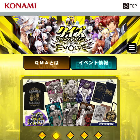
ME
NU