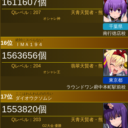
1611607個
Qレベル：207
天青天賢者・熊
オシャレ神
千葉県
南行徳店校
絶対にスベらない
16位
ＩＭＡ１９４
1563656個
Qレベル：204
翡翠天賢者・熊
オシャレ王
東京都
ラウンドワン府中本町駅前校
ここはわんわんののろい
17位
ダイオウクソムシ
1553820個
Qレベル：203
天青天賢者・熊
G2大会 優勝