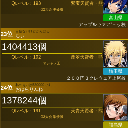
Qレベル：193
紫宝天賢者・熊
G2大会 準優勝
富山県
アップルゥァア”－ッ校
自信ないけどがんばる
23位
ちぃ
1404413個
Qレベル：192
翡翠天賢者・熊
オシャレ王
埼玉県
２００円３クレウェア上尾校
私のＱ力は530000です。
24位
おはらりんね
1378244個
Qレベル：191
天青天賢者・熊
G3大会 準優勝
福島県