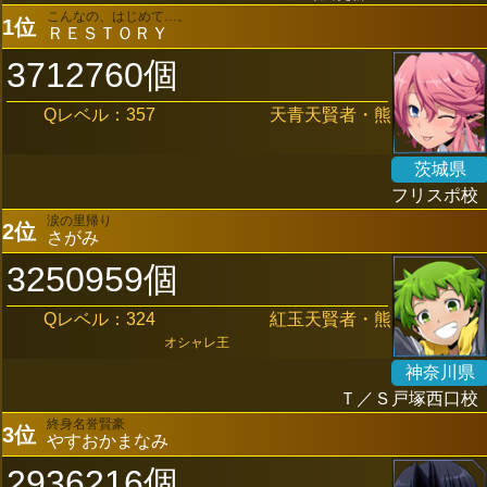
こんなの、はじめて…。
1位
ＲＥＳＴＯＲＹ
3712760個
Qレベル：357
天青天賢者・熊
茨城県
フリスポ校
涙の里帰り
2位
さがみ
3250959個
Qレベル：324
紅玉天賢者・熊
オシャレ王
神奈川県
Ｔ／Ｓ戸塚西口校
終身名誉賢豪
3位
やすおかまなみ
2936216個