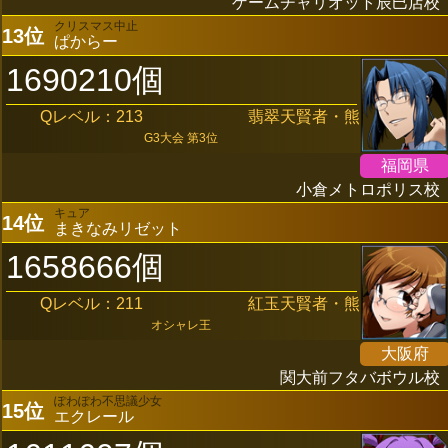
ゲームチャリオット辰巳店校
クリスマス中止
13位
ぱからー
1690210個
Qレベル：213
翡翠天賢者・熊
G3大会 第3位
福岡県
小倉メトロポリス校
キュア
14位
まきなみリゼット
1658666個
Qレベル：211
紅玉天賢者・熊
オシャレ王
大阪府
関大前フタバボウル校
ぽわぽわ不思議少女
15位
エクレール