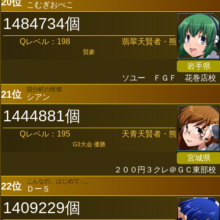
20位
こむぎおぺこ
1484734個
Qレベル：198
翡翠天賢者・熊
賢豪
岩手県
ソユー ＦＧＦ 花巻店校
国分町の怪傑
21位
シアン
1444881個
Qレベル：195
天青天賢者・熊
G3大会 優勝
宮城県
２００円３クレ＠ＧＣ東部校
こんなの、はじめて…。
22位
ＤーＳ
1409229個