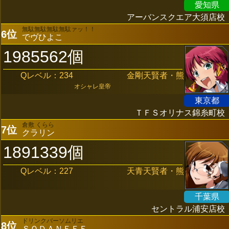
愛知県
アーバンスクエア大須店校
無駄無駄無駄無駄ァッ！！
6位
でヴひよこ
1985562個
Qレベル：234
金剛天賢者・熊
オシャレ皇帝
東京都
ＴＦＳオリナス錦糸町校
倉敷 くらら
7位
クラリン
1891339個
Qレベル：227
天青天賢者・熊
千葉県
セントラル浦安店校
ドリンクバーソムリエ
8位
ＳＯＤＡＮＥＥＥ