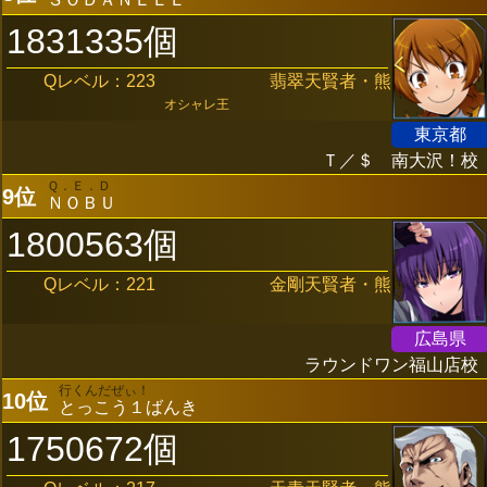
1831335個
Qレベル：223
翡翠天賢者・熊
オシャレ王
東京都
Ｔ／＄ 南大沢！校
Ｑ．Ｅ．Ｄ
9位
ＮＯＢＵ
1800563個
Qレベル：221
金剛天賢者・熊
広島県
ラウンドワン福山店校
行くんだぜぃ！
10位
とっこう１ばんき
1750672個