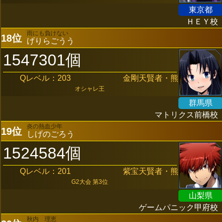
東京都
ＨＥＹ校
雨にも負けない
18位
げりらごうう
1547301個
Qレベル：203
金剛天賢者・熊
オシャレ王
群馬県
マトリクス前橋校
炎の熱血少年
19位
しげのごろう
1524584個
Qレベル：201
紫宝天賢者・熊
G2大会 第3位
山梨県
ゲームパニック甲府校
秋内 理恵