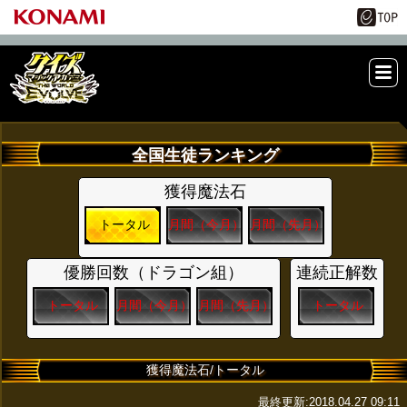
ME
NU
全国生徒ランキング
獲得魔法石
トータル
月間（今月）
月間（先月）
優勝回数（ドラゴン組）
連続正解数
トータル
月間（今月）
月間（先月）
トータル
獲得魔法石/トータル
最終更新:2018.04.27 09:11