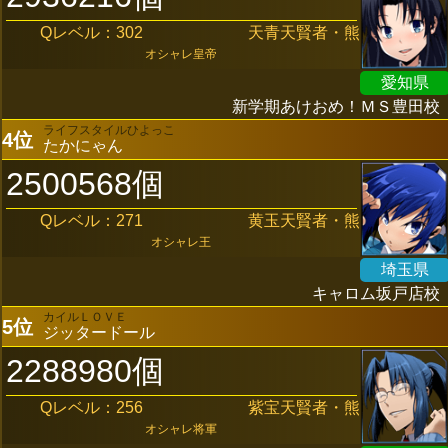
Qレベル：302
天青天賢者・熊
オシャレ皇帝
愛知県
新学期あけおめ！ＭＳ豊田校
ライフスタイルひよっこ
4位
たかにゃん
2500568個
Qレベル：271
黄玉天賢者・熊
オシャレ王
埼玉県
キャロム坂戸店校
カイルＬＯＶＥ
5位
ジッタードール
2288980個
Qレベル：256
紫宝天賢者・熊
オシャレ将軍