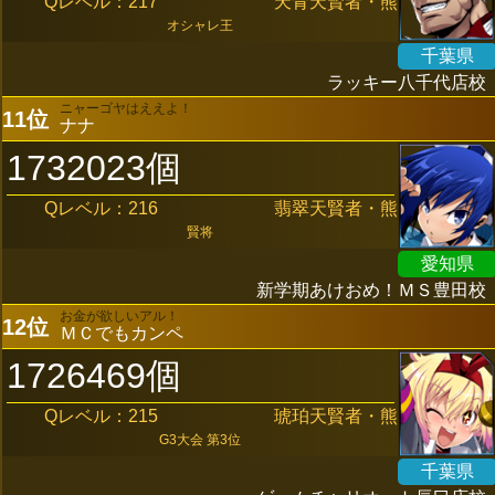
Qレベル：217
天青天賢者・熊
オシャレ王
千葉県
ラッキー八千代店校
ニャーゴヤはええよ！
11位
ナナ
1732023個
Qレベル：216
翡翠天賢者・熊
賢将
愛知県
新学期あけおめ！ＭＳ豊田校
お金が欲しいアル！
12位
ＭＣでもカンペ
1726469個
Qレベル：215
琥珀天賢者・熊
G3大会 第3位
千葉県