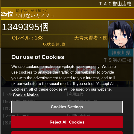
ＴＡＣ郡山店校
恥ずかしがり屋さん
25位
いけないカノジョ
1349395個
Qレベル：188
天青天賢者・熊
G3大会 第3位
神奈川県
Our use of Cookies
ＴＳ溝の口校
We use cookies to make our website work properly. We also
1/4
use cookies to analyze the traffic of our website, to provide
you with the advertisement tailored to your interest, and to li
nk our website to the social media. If you select “Accept All
Cookies”, all of these cookies will be used on our website.
ヘルプ
利用規約
Cookie Notice
個人情報等保護方針
外部送信について
Cookies Settings
特定商取引法に基づく表示
サイトポリシー
マナー＆ルール
お問い合わせ
Reject All Cookies
設置店舗検索
Cookies Settings