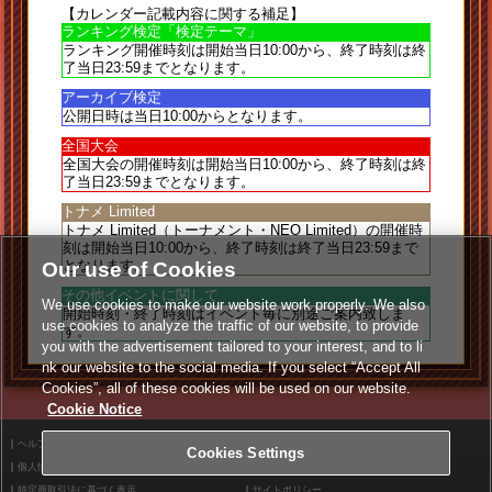
【カレンダー記載内容に関する補足】
ランキング検定「検定テーマ」
ランキング開催時刻は
開始当日10:00
から、終了時刻は
終
了当日23:59
までとなります。
アーカイブ検定
公開日時は
当日10:00
からとなります。
全国大会
全国大会の開催時刻は
開始当日10:00
から、終了時刻は
終
了当日23:59
までとなります。
トナメ Limited
トナメ Limited（トーナメント・NEO Limited）の開催時
刻は
開始当日10:00
から、終了時刻は
終了当日23:59
まで
となります。
Our use of Cookies
その他イベントに関して
We use cookies to make our website work properly. We also
開始時刻・終了時刻はイベント毎に別途ご案内致しま
use cookies to analyze the traffic of our website, to provide
す。
you with the advertisement tailored to your interest, and to li
nk our website to the social media. If you select “Accept All
Cookies”, all of these cookies will be used on our website.
Cookie Notice
ヘルプ
利用規約
Cookies Settings
個人情報等保護方針
外部送信について
特定商取引法に基づく表示
サイトポリシー