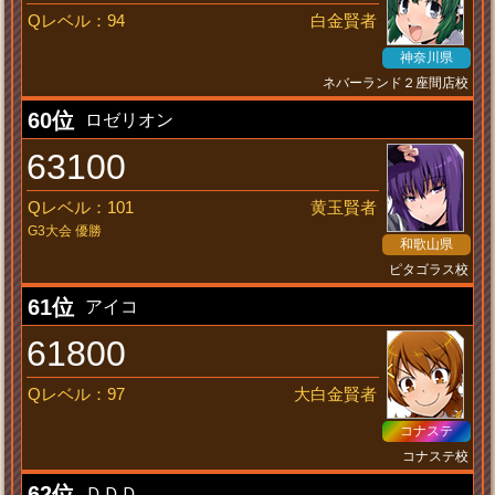
Qレベル：94
白金賢者
神奈川県
ネバーランド２座間店校
甘い罠
60位
ロゼリオン
63100
Qレベル：101
黄玉賢者
G3大会 優勝
和歌山県
ピタゴラス校
ハルトＬＯＶＥ
61位
アイコ
61800
Qレベル：97
大白金賢者
コナステ
コナステ校
中ボスハンター
62位
ＤＤＤ