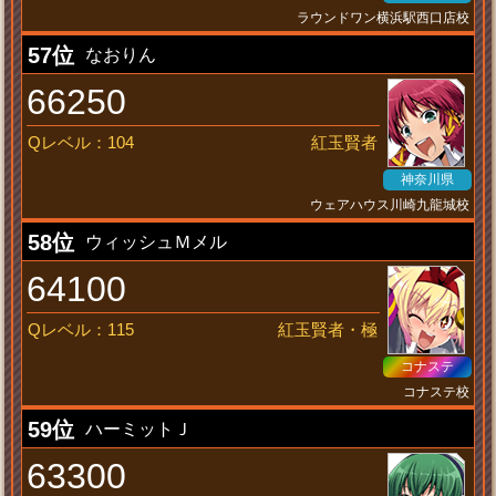
ラウンドワン横浜駅西口店校
いつもねむい
57位
なおりん
66250
Qレベル：104
紅玉賢者
神奈川県
ウェアハウス川崎九龍城校
真紅の輝き
58位
ウィッシュＭメル
64100
Qレベル：115
紅玉賢者・極
コナステ
コナステ校
昭和か！
59位
ハーミットＪ
63300