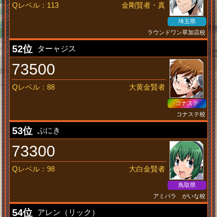
Qレベル：113
金剛賢者・真
埼玉県
ラウンドワン草加店校
伏龍
52位
ターャジス
73500
Qレベル：88
大黄金賢者
コナステ
コナステ校
怪盗パンダ
53位
ぷにき
73300
Qレベル：98
大白金賢者
鳥取県
アミパラ がいな校
翠のヘブンパニッシャー
54位
アレン（リック）