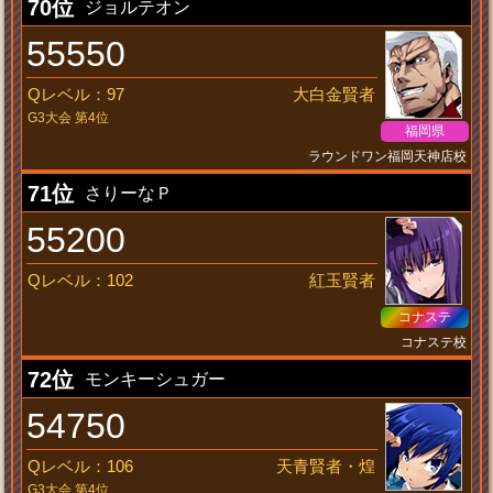
70位
ジョルテオン
55550
Qレベル：97
大白金賢者
G3大会 第4位
福岡県
ラウンドワン福岡天神店校
新人声優
71位
さりーなＰ
55200
Qレベル：102
紅玉賢者
コナステ
コナステ校
刺さりにいくぜ！
72位
モンキーシュガー
54750
Qレベル：106
天青賢者・煌
G3大会 第4位