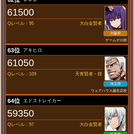
61500
Qレベル：95
大白金賢者
大阪府
ゲームゼロ校
動けぇぇぇぇえええ！
63位
アキヒロ
61050
Qレベル：109
天青賢者・煌
埼玉県
ウェアハウス越谷店校
永遠のヒーロー
64位
エドストレイカー
59350
Qレベル：97
大白金賢者