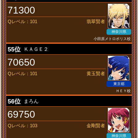
71300
Qレベル：101
翡翠賢者
神奈川県
小田原メトロポリス校
音ゲー見習い
55位
ＫＡＧＥ２
70650
Qレベル：101
黄玉賢者
東京都
ＨＥＹ校
雷帝
56位
まろん
69750
Qレベル：103
金剛賢者
神奈川県