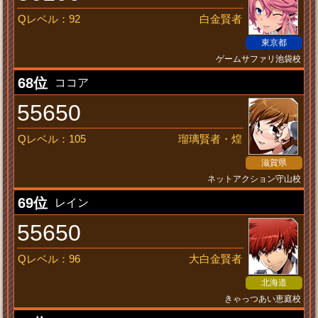
Qレベル：92
白金賢者
東京都
ゲームサファリ池袋校
考える葦
68位
ココア
55650
Qレベル：105
瑠璃賢者・煌
滋賀県
ネットアクション守山校
俺は正解が少ない
69位
レイン
55650
Qレベル：96
大白金賢者
北海道
きゃっつあい恵庭校
ただならぬスクネコ