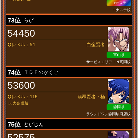
コナステ
コナステ校
のどぐろグリム討伐隊
73位
らぴ
54450
Qレベル：94
白金賢者
富山県
サービスエリアＩＮ高岡校
超絶国民的美少女
74位
ＴＤＦのかくご
53600
Qレベル：116
翡翠賢者・極
G3大会 優勝
静岡県
ラウンドワン静岡駿河店校
日々精進
75位
とびじん
52575