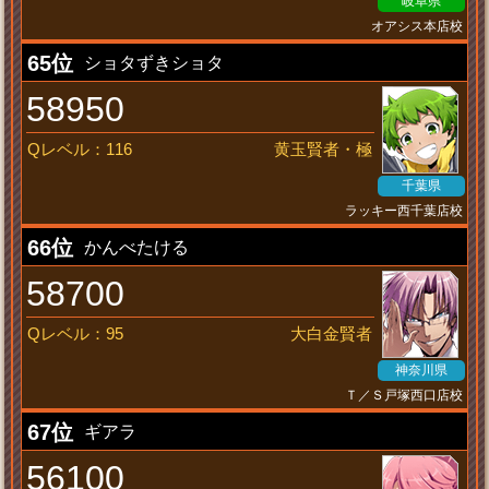
岐阜県
オアシス本店校
安牌
65位
ショタずきショタ
58950
Qレベル：116
黄玉賢者・極
千葉県
ラッキー西千葉店校
結末を見とどけし者
66位
かんべたける
58700
Qレベル：95
大白金賢者
神奈川県
Ｔ／Ｓ戸塚西口店校
検定神
67位
ギアラ
56100