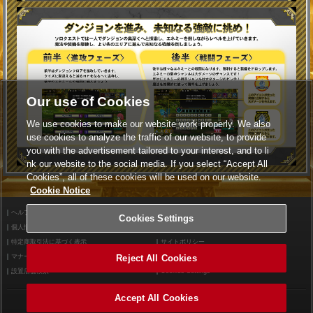
Our use of Cookies
We use cookies to make our website work properly. We also
use cookies to analyze the traffic of our website, to provide
you with the advertisement tailored to your interest, and to li
nk our website to the social media. If you select “Accept All
Cookies”, all of these cookies will be used on our website.
Cookie Notice
ヘルプ
利用規約
Cookies Settings
個人情報等保護方針
外部送信について
特定商取引法に基づく表示
サイトポリシー
マナー＆ルール
お問い合わせ
Reject All Cookies
設置店舗検索
Cookies Settings
Accept All Cookies
©2026 Konami Arcade Games