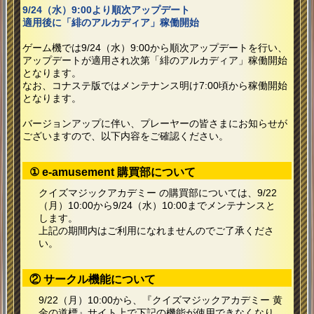
9/24（水）9:00より順次アップデート
適用後に「緋のアルカディア」稼働開始
ゲーム機では9/24（水）9:00から順次アップデートを行い、
アップデートが適用され次第「緋のアルカディア」稼働開始
となります。
なお、コナステ版ではメンテナンス明け7:00頃から稼働開始
となります。
バージョンアップに伴い、プレーヤーの皆さまにお知らせが
ございますので、以下内容をご確認ください。
① e-amusement 購買部について
クイズマジックアカデミー の購買部については、9/22
（月）10:00から9/24（水）10:00までメンテナンスと
します。
上記の期間内はご利用になれませんのでご了承くださ
い。
② サークル機能について
9/22（月）10:00から、『クイズマジックアカデミー 黄
金の道標』サイト上で下記の機能が使用できなくなり