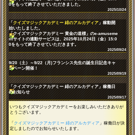
0をもって終了させていただきました。
2025/10/24
「
クイズマジックアカデミー 緋のアルカディア
」稼動開
始いたしました。
「クイズマジックアカデミー 黄金の道標」のe-amuseme
ntサイトの連動サービスは、2025年10月24日（金）15:0
0をもって終了させていただきます。
2025/09/24
9/20（土）～9/22（月)フランシス先生の誕生日記念キャ
ンペーン開催！
2025/09/19
「クイズマジックアカデミー 緋のアルカディア」稼働日
のお知らせ
2025/09/17
いつもクイズマジックアカデミーをお楽しみいただきありが
とうございます。
「
クイズマジックアカデミー 緋のアルカディア
」稼働日が決
定しましたのでお知らせいたします。