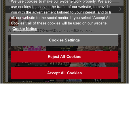
アプリダウンロード
We use cookies to make our website work properly. We also
use cookies to analyze the traffic of our website, to provide
クイズマジックアカデミー最新投稿はこちら
you with the advertisement tailored to your interest, and to li
nk our website to the social media. If you select “Accept All
ぱんだ
2時間前
Cookies”, all of these cookies will be used on our website.
Cookie Notice
鳥Ｓ取れてアイテム回収完了😆 他の検定もこれくらいの配点でいいのに…
Cookies Settings
Reject All Cookies
Accept All Cookies
ヘルプ
利用規約
7
0
個人情報等保護方針
外部送信について
特定商取引法に基づく表示
サイトポリシー
ずのうぱん
マナー＆ルール
お問い合わせ
2時間前
設置店舗検索
Cookies Settings