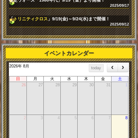
検定ウォーズ「1980年代」9/19（金）より開催！
2025/09/17
「
トリニティクロス
」9/19(金)～9/24(水)まで開催！
2025/09/12
イベントカレンダー
2026年 8月
today
日
月
火
水
木
金
土
26
27
28
29
30
31
1
2
3
4
5
6
7
8