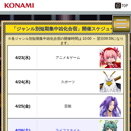
「ジャンル別短期集中凶化合宿」開催スケジュール
※各ジャンル別短期集中凶化合宿の開催時間は 10:00 ～ 翌日09:59になり
ます。
4/
23
(水)
アニメ＆ゲーム
4/
24
(木)
スポーツ
4/
25
(金)
芸能
4/
26
(土)
ライフスタイル