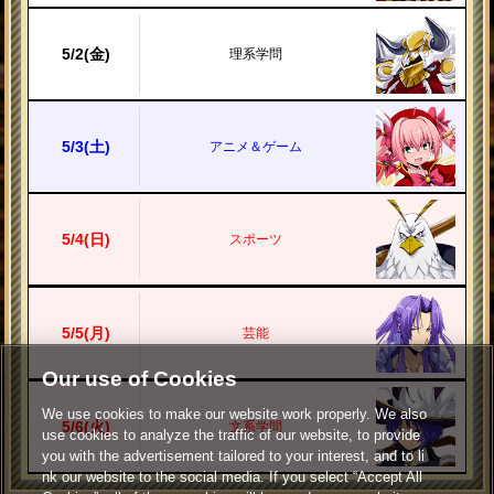
5/
2
(金)
理系学問
5/
3
(土)
アニメ＆ゲーム
5/
4
(日)
スポーツ
5/
5
(月)
芸能
Our use of Cookies
We use cookies to make our website work properly. We also
5/
6
(火)
文系学問
use cookies to analyze the traffic of our website, to provide
you with the advertisement tailored to your interest, and to li
nk our website to the social media. If you select “Accept All