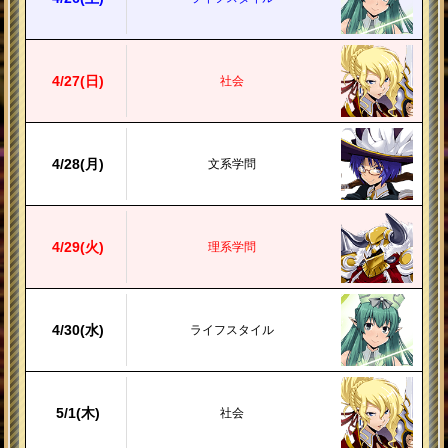
4/
27
(日)
社会
4/
28
(月)
文系学問
4/
29
(火)
理系学問
4/
30
(水)
ライフスタイル
5/
1
(木)
社会