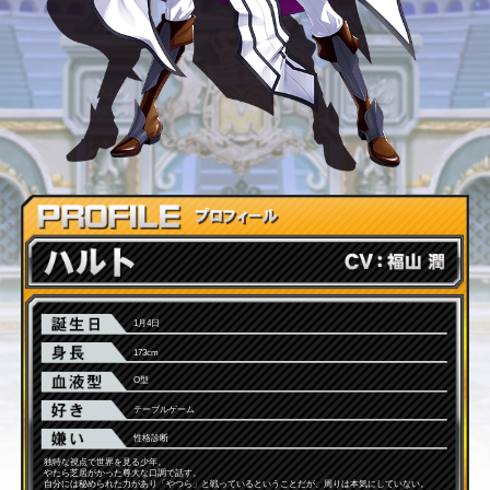
1月4日
173cm
O型
テーブルゲーム
性格診断
独特な視点で世界を見る少年。
やたら芝居がかった尊大な口調で話す。
自分には秘められた力があり「やつら」と戦っているということだが、周りは本気にしていない。