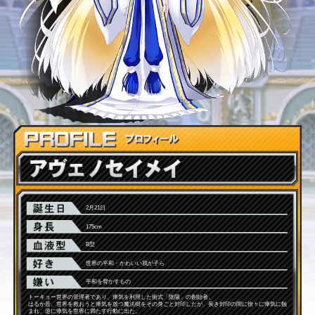
2月21日
175cm
B型
世界の平和・かわいい我が子ら
平和を脅かすもの
トーキョー世界の管理者であり、瘴気を利用した術式「陰陽」の創始者。
はるか昔、世界を救おうと瘴気を放つ魔法樹をその身ごと封印したが、長き封印の間に徐々に瘴気に蝕
まれ、逆に瘴気を世界に満たす行動に出た。