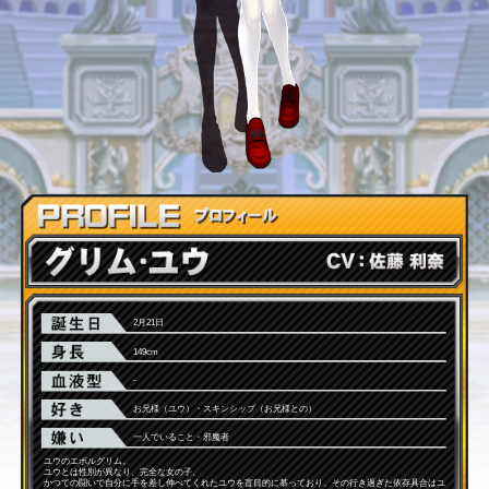
2月21日
149cm
-
お兄様（ユウ）・スキンシップ（お兄様との）
一人でいること・邪魔者
ユウのエボルグリム。
ユウとは性別が異なり、完全な女の子。
かつての闘いで自分に手を差し伸べてくれたユウを盲目的に慕っており、その行き過ぎた依存具合はユ