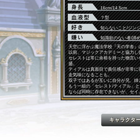
16cm/14.5cm
？型
知らないこと/ジン
知識欲のない者/諦
天空に浮かぶ魔法学校『天の学舎』
以前、マジックアカデミーと協力し
セレストは常に余裕を持った物言い
盛。
ティアルは真面目で責任感が非常に
走気味になることも。
双子ではあるが互いに自分が兄、姉
もう一組の「セレスト/ティアル」
ならば同時に存在できないが、セイ
しての体裁を保っている。
キャラクタ