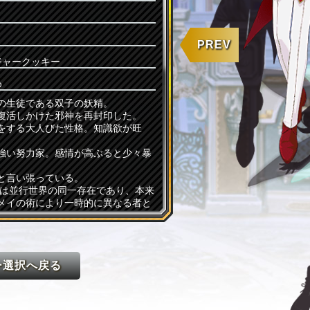
PREV
ジャークッキー
め
の生徒である双子の妖精。
復活しかけた邪神を再封印した。
をする大人びた性格。知識欲が旺
強い努力家。感情が高ぶると少々暴
と言い張っている。
とは並行世界の同一存在であり、本来
メイの術により一時的に異なる者と
ー選択へ戻る