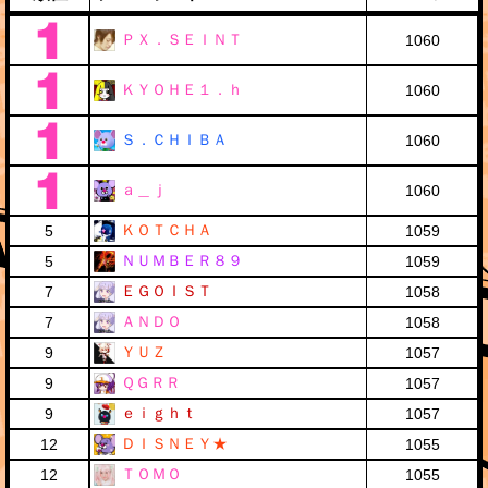
ＰＸ．ＳＥＩＮＴ
1060
ＫＹＯＨＥ１．ｈ
1060
Ｓ．ＣＨＩＢＡ
1060
ａ＿ｊ
1060
ＫＯＴＣＨＡ
5
1059
ＮＵＭＢＥＲ８９
5
1059
ＥＧＯＩＳＴ
7
1058
ＡＮＤＯ
7
1058
ＹＵＺ
9
1057
ＱＧＲＲ
9
1057
ｅｉｇｈｔ
9
1057
ＤＩＳＮＥＹ★
12
1055
ＴＯＭＯ
12
1055