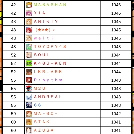
ＭＡＳＡＳＨＡＮ
42
1046
ＸＩＡ
42
1046
ＡＮＩＫＩ？
48
1045
（★∀★）♪
48
1045
ｗａｉｔｉ
48
1045
ＴＯＹＯＰＹ４８
48
1045
ＳＯＵＬ
52
1044
Ｋ４８Ｇ－ＫＥＮ
52
1044
ＬＫＲ．ＡＲＫ
52
1044
Ｐｒｈｙｔｈｍ
55
1043
Ｍ２Ｕ
55
1043
ＡＮＤＲＥＡＬ
55
1043
６６
55
1043
ＭＡ－ＢＯ－
59
1042
ＳＴＡＫ
60
1041
ＡＺＵＳＡ
60
1041