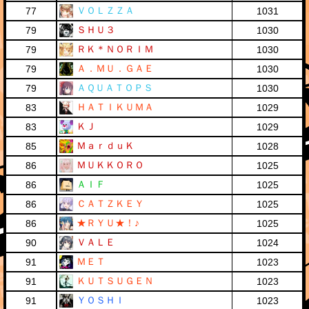
ＶＯＬＺＺＡ
77
1031
ＳＨＵ３
79
1030
ＲＫ＊ＮＯＲＩＭ
79
1030
Ａ．ＭＵ．ＧＡＥ
79
1030
ＡＱＵＡＴＯＰＳ
79
1030
ＨＡＴＩＫＵＭＡ
83
1029
ＫＪ
83
1029
ＭａｒｄｕＫ
85
1028
ＭＵＫＫＯＲＯ
86
1025
ＡＩＦ
86
1025
ＣＡＴＺＫＥＹ
86
1025
★ＲＹＵ★！♪
86
1025
ＶＡＬＥ
90
1024
ＭＥＴ
91
1023
ＫＵＴＳＵＧＥＮ
91
1023
ＹＯＳＨＩ
91
1023