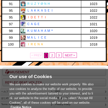
ＲＵＺＹ＠ＮＨ
91
1023
ＬＡＫＫＡＳＥＩ
95
1022
ＩＤＥＴＴＩ
95
1022
ＣＡＧＥ
97
1021
ＫＵＭＡＨＡＭ＊
98
1020
ＭＡＬＩＣＥ
99
1019
ＩＲＥＮＡ
100
1018
< PREV
1
2
3
NEXT >
e-AMUSEMENT
Our use of Cookies
REFLEC BEAT VOLZZA
We use cookies to make our website work properly. We also
use cookies to analyze the traffic of our website, to provide
FAQ
ヘルプ
you with the advertisement tailored to your interest, and to li
nk our website to the social media. If you select “Accept All
はじめての方
利用推奨環境
Cookies”, all of these cookies will be used on our website.
Terms of Service
Privacy Policy
Cookie Notice