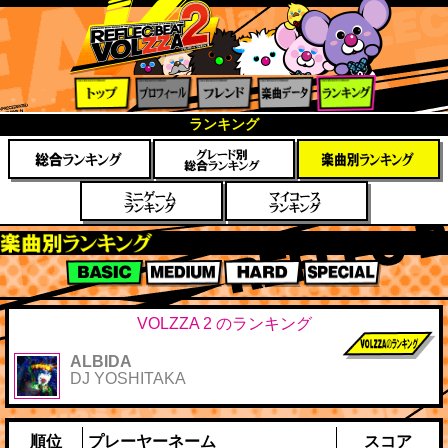
トップ
プロフ
フレン
楽曲デ
ランキ
ランキング
ィール
ド
ータ
ング
楽曲別スコアランキング
BASIC
MEDIUM
HARD
SPECIAL
VOLZZA 2 のランキング
ALBIDA
前作までのス
DJ YOSHITAKA
コア
順位
プレーヤーネーム
スコア