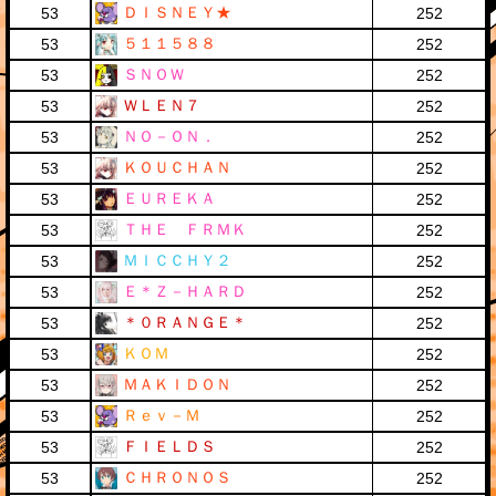
ＤＩＳＮＥＹ★
53
252
５１１５８８
53
252
ＳＮＯＷ
53
252
ＷＬＥＮ７
53
252
ＮＯ－ＯＮ．
53
252
ＫＯＵＣＨＡＮ
53
252
ＥＵＲＥＫＡ
53
252
ＴＨＥ ＦＲＭＫ
53
252
ＭＩＣＣＨＹ２
53
252
Ｅ＊Ｚ－ＨＡＲＤ
53
252
＊０ＲＡＮＧＥ＊
53
252
ＫＯＭ
53
252
ＭＡＫＩＤＯＮ
53
252
Ｒｅｖ－Ｍ
53
252
ＦＩＥＬＤＳ
53
252
ＣＨＲＯＮＯＳ
53
252