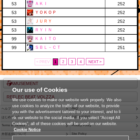
ＡＫＩ
53
252
ＹＯＫＯＰ
53
252
ＪＵＲＹ
53
252
ＲＹＩＮ
53
252
ＫＡＩＴＯ
99
251
ＳＢＬ－ＣＴ
99
251
< PREV
1
2
3
4
NEXT >
e-AMUSEMENT
Our use of Cookies
REFLEC BEAT VOLZZA
We use cookies to make our website work properly. We also
use cookies to analyze the traffic of our website, to provide
FAQ
ヘルプ
you with the advertisement tailored to your interest, and to li
はじめての方
nk our website to the social media. If you select “Accept All
利用推奨環境
Cookies”, all of these cookies will be used on our website.
Terms of Service
Privacy Policy
Cookie Notice
Site Policy
外部送信について