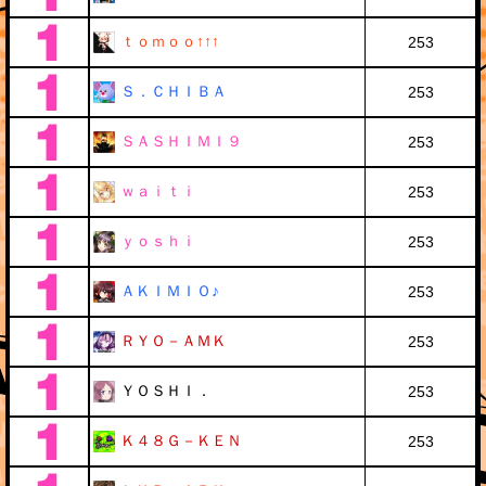
ｔｏｍｏｏ↑↑↑
253
Ｓ．ＣＨＩＢＡ
253
ＳＡＳＨＩＭＩ９
253
ｗａｉｔｉ
253
ｙｏｓｈｉ
253
ＡＫＩＭＩＯ♪
253
ＲＹＯ－ＡＭＫ
253
ＹＯＳＨＩ．
253
Ｋ４８Ｇ－ＫＥＮ
253