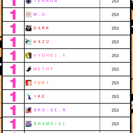
ＴＥＲＲＯＲ
253
Ｍ．Ｏ
253
ＤＡＲＫ
253
ＫＡＺＵ
253
ＫＹＯＨＥ１．ｈ
253
ＭＥＴＨＹ
253
ＹＵＫＩ．
253
ＩＫＥ
253
９ＲＯ－ＳＥ．Ｒ
253
ＳＨＡＭＳＩＥＬ
253