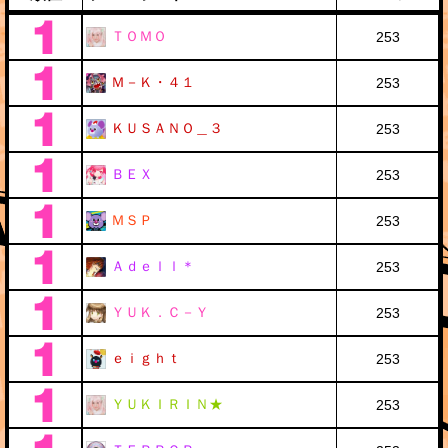
ＴＯＭＯ
253
Ｍ－Ｋ・４１
253
ＫＵＳＡＮＯ＿３
253
ＢＥＸ
253
ＭＳＰ
253
Ａｄｅｌｌ＊
253
ＹＵＫ．Ｃ－Ｙ
253
ｅｉｇｈｔ
253
ＹＵＫＩＲＩＮ★
253