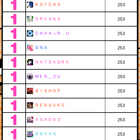
ＫＯＴＣＨＡ
253
ＤＲＵＡＧＡ
253
ＣＨＡＡ→Ｒ．Ｕ
253
ＤＮＡ
253
ＮＡ７ＳＡＱＲＡ
253
ＭＥＮ＿２Ｕ
253
ＢＩＳＨＯＰ
253
ＲＥＮＳＵＫＥ
253
ＡＳＡＤＡ３
253
ＢＲＹＡＮ
253