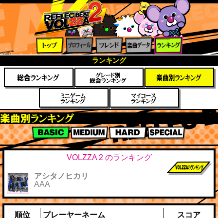
トップ
プロフ
フレン
楽曲デ
ランキ
ランキング
ィール
ド
ータ
ング
楽曲別スコアランキング
BASIC
MEDIUM
HARD
SPECIAL
VOLZZA 2 のランキング
アシタノヒカリ
前作までのス
AAA
コア
順位
プレーヤーネーム
スコア