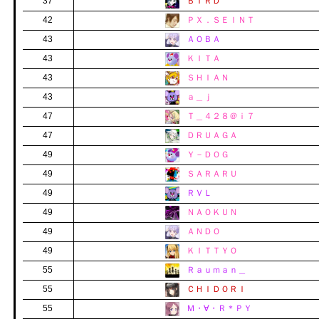
37
ＢＩＲＤ
42
ＰＸ．ＳＥＩＮＴ
43
ＡＯＢＡ
43
ＫＩＴＡ
43
ＳＨＩＡＮ
43
ａ＿ｊ
47
Ｔ＿４２８＠ｉ７
47
ＤＲＵＡＧＡ
49
Ｙ－ＤＯＧ
49
ＳＡＲＡＲＵ
49
ＲＶＬ
49
ＮＡＯＫＵＮ
49
ＡＮＤＯ
49
ＫＩＴＴＹＯ
55
Ｒａｕｍａｎ＿
55
ＣＨＩＤＯＲＩ
55
Ｍ・∀・Ｒ＊ＰＹ