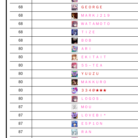
68
ＧＥＯＲＧＥ
68
ＭＡＲＫＪ２１９
68
ＷＡＴＡＭＯＴＯ
68
ＴＩＺＥ
68
ＢＯＢ
80
ＡＲＩ
80
ＥＫＩＴＡＩＴ
80
５５－ＴＥＡ
80
ＹＵＵＺＵ
80
ＭＡＫＫＵＲＯ
80
３３４＠★★★
80
ＬＯＧＯＳ．
87
ＭＯＵ
87
ＬＯＶＥＢＩ＊
87
Ｅ５Ｐ１ＯＮ
87
ＲＡＮ