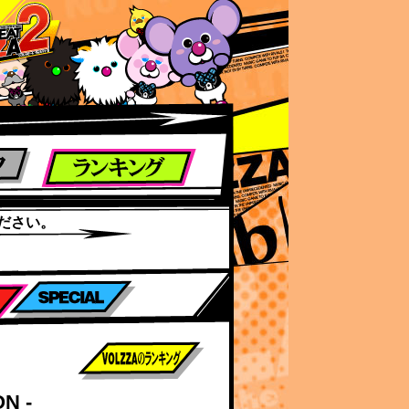
ださい。
前作までのスコア
ON -