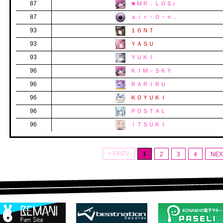
87
★ＭＲ．ＬＯＳ♪
87
ａｉｒ・０・ｎ．
93
１６ＮＴ
93
ＹＡＳＵ
93
ＹＵＫＩ
96
ＫＩＭ－ＳＫＹ
96
ＲＡＲＩＲＵ
96
ＫＯＹＵＫＩ
96
ＰＯＳＴＡＬ
96
ＩＴＳＵＫＩ
< PREV
1
2
3
4
NEX