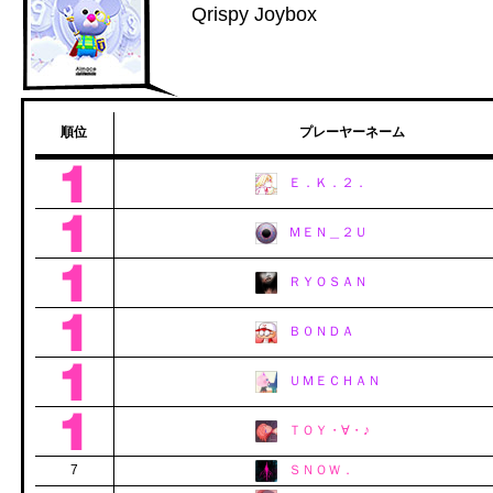
Qrispy Joybox
順位
プレーヤーネーム
Ｅ．Ｋ．２．
ＭＥＮ＿２Ｕ
ＲＹＯＳＡＮ
Ｂ０ＮＤＡ
ＵＭＥＣＨＡＮ
ＴＯＹ・∀・♪
7
ＳＮＯＷ．