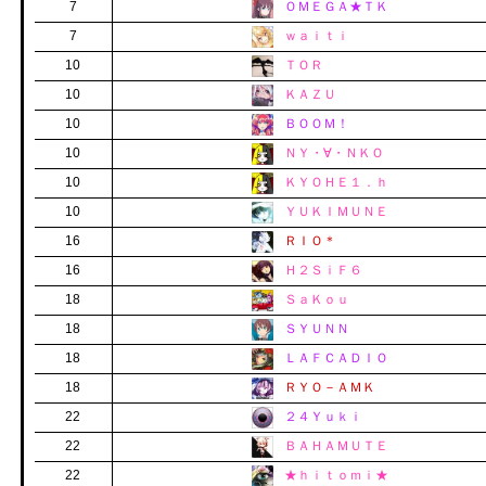
7
ＯＭＥＧＡ★ＴＫ
7
ｗａｉｔｉ
10
ＴＯＲ
10
ＫＡＺＵ
10
ＢＯＯＭ！
10
ＮＹ・∀・ＮＫＯ
10
ＫＹＯＨＥ１．ｈ
10
ＹＵＫＩＭＵＮＥ
16
ＲＩＯ＊
16
Ｈ２ＳｉＦ６
18
ＳａＫｏｕ
18
ＳＹＵＮＮ
18
ＬＡＦＣＡＤＩＯ
18
ＲＹＯ－ＡＭＫ
22
２４Ｙｕｋｉ
22
ＢＡＨＡＭＵＴＥ
22
★ｈｉｔｏｍｉ★