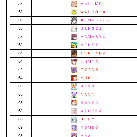
58
ＭａＬｉＭ０
58
ＷＡＬＤＯ・Ａ・
58
◆＿Ｍａｈｉｒｕ
58
Ｊ１ＮＳＥ１
58
ＭＡＭＡＳＹＵ
58
ＭＥＲＳＴ
64
ＬＫＲ．ＡＲＫ
64
ＨＮＭＹＲ
64
７７４ＮＢ
64
ＹＵＫＩ．
68
４４９２
68
ＮＡＶＹ
68
５５ＴＥＡ
68
ＡＩＯ２ＫＡ
68
ＪＥＦ＊
68
ＫＯＭＥＯ
68
ＨＲＳ