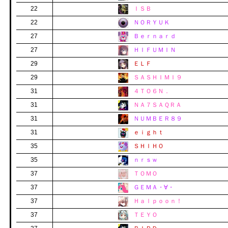
22
ＩＳＢ
22
ＮＯＲＹＵＫ
27
Ｂｅｒｎａｒｄ
27
ＨＩＦＵＭＩＮ
29
ＥＬＦ
29
ＳＡＳＨＩＭＩ９
31
４ＴＯ６Ｎ．
31
ＮＡ７ＳＡＱＲＡ
31
ＮＵＭＢＥＲ８９
31
ｅｉｇｈｔ
35
ＳＨＩＨＯ
35
ｎｒｓｗ
37
ＴＯＭＯ
37
ＧＥＭＡ・∀・
37
Ｈａｌｐｏｏｎ！
37
ＴＥＹＯ