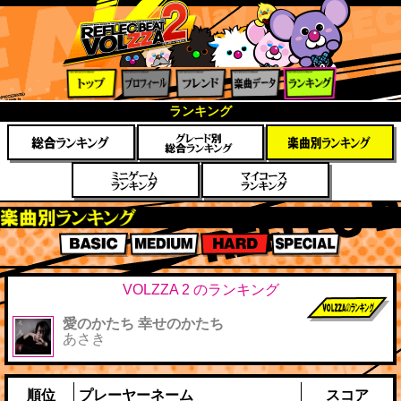
トップ
プロフ
フレン
楽曲デ
ランキ
ランキング
ィール
ド
ータ
ング
楽曲別スコアランキング
BASIC
MEDIUM
HARD
SPECIAL
VOLZZA 2 のランキング
愛のかたち 幸せのかたち
前作までのス
あさき
コア
順位
プレーヤーネーム
スコア