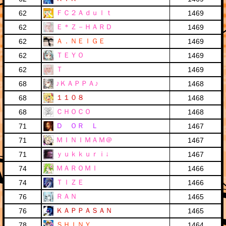
ＦＣ２Ａｄｕｌｔ
62
1469
Ｅ＊Ｚ－ＨＡＲＤ
62
1469
Ａ．ＮＥＩＧＥ
62
1469
ＴＥＹＯ
62
1469
Ｔ
62
1469
♪ＫＡＰＰＡ♪
68
1468
１１０８
68
1468
ＣＨＯＣＯ
68
1468
Ｄ ＯＲ Ｌ
71
1467
ＭＩＮＩＭＡＭ＠
71
1467
ｙｕｋｋｕｒｉ↓
71
1467
ＭＡＲＯＭＩ
74
1466
ＴＩＺＥ
74
1466
ＲＡＮ
76
1465
ＫＡＰＰＡＳＡＮ
76
1465
ＳＨＩＮＹ
78
1464