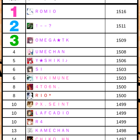
ＲＯＭＩＯ
1516
！－－？
1511
ＯＭＥＧＡ★ＴＫ
1509
ＵＭＥＣＨＡＮ
4
1508
Ｙ★ＳＨＩＫＩ♪
5
1506
ＳＩ
6
1503
ＹＵＫＩＭＵＮＥ
6
1503
４ＴＯ６Ｎ．
8
1500
ＲＩＯ＊
8
1500
ＰＸ．ＳＥＩＮＴ
10
1499
ＬＡＦＣＡＤＩＯ
10
1499
Ｒ４
10
1499
ＫＡＭＥＣＨＡＮ
13
1498
ＣＨＩＫＯ＿ＨＮ
14
1497