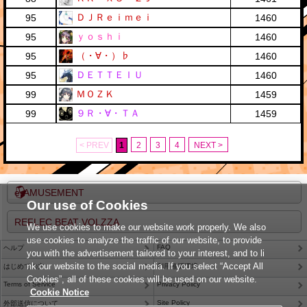
ＤＪＲｅｉｍｅｉ
95
1460
ｙｏｓｈｉ
95
1460
（・∀・）♭
95
1460
ＤＥＴＴＥＩＵ
95
1460
ＭＯＺＫ
99
1459
９Ｒ・∀・ＴＡ
99
1459
< PREV
1
2
3
4
NEXT >
e-AMUSEMENT
Our use of Cookies
REFLEC BEAT VOLZZA
We use cookies to make our website work properly. We also
use cookies to analyze the traffic of our website, to provide
FAQ
ヘルプ
you with the advertisement tailored to your interest, and to li
nk our website to the social media. If you select “Accept All
はじめての方
利用推奨環境
Cookies”, all of these cookies will be used on our website.
Terms of Service
Privacy Policy
Cookie Notice
Site Policy
外部送信について