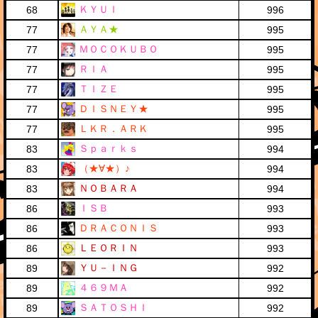
ＫＹＵＩ
68
996
ＡＹＡ★
77
995
ＭＯＣＯＫＵＢＯ
77
995
ＲＩＡ
77
995
ＴＩＺＥ
77
995
ＤＩＳＮＥＹ★
77
995
ＬＫＲ．ＡＲＫ
77
995
Ｓｐａｒｋｓ
83
994
（★∀★）♪
83
994
ＮＯＢＡＲＡ
83
994
ＩＳＢ
86
993
ＤＲＡＣＯＮＩＳ
86
993
ＬＥＯＲＩＮ
86
993
ＹＵ－ＩＮＧ
89
992
４６９ＭＡ
89
992
ＳＡＴＯＳＨＩ
89
992