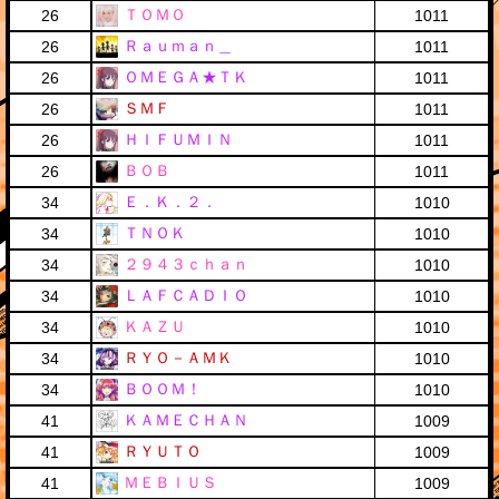
ＴＯＭＯ
26
1011
Ｒａｕｍａｎ＿
26
1011
ＯＭＥＧＡ★ＴＫ
26
1011
ＳＭＦ
26
1011
ＨＩＦＵＭＩＮ
26
1011
ＢＯＢ
26
1011
Ｅ．Ｋ．２．
34
1010
ＴＮＯＫ
34
1010
２９４３ｃｈａｎ
34
1010
ＬＡＦＣＡＤＩＯ
34
1010
ＫＡＺＵ
34
1010
ＲＹＯ－ＡＭＫ
34
1010
ＢＯＯＭ！
34
1010
ＫＡＭＥＣＨＡＮ
41
1009
ＲＹＵＴＯ
41
1009
ＭＥＢＩＵＳ
41
1009