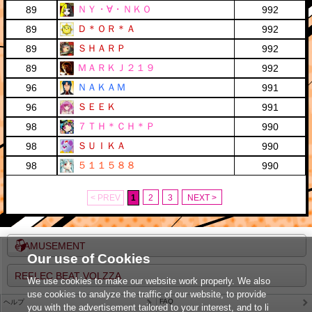
ＮＹ・∀・ＮＫＯ
89
992
Ｄ＊ＯＲ＊Ａ
89
992
ＳＨＡＲＰ
89
992
ＭＡＲＫＪ２１９
89
992
ＮＡＫＡＭ
96
991
ＳＥＥＫ
96
991
７ＴＨ＊ＣＨ＊Ｐ
98
990
ＳＵＩＫＡ
98
990
５１１５８８
98
990
< PREV
1
2
3
NEXT >
e-AMUSEMENT
Our use of Cookies
REFLEC BEAT VOLZZA
We use cookies to make our website work properly. We also
use cookies to analyze the traffic of our website, to provide
FAQ
ヘルプ
you with the advertisement tailored to your interest, and to li