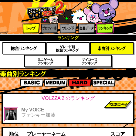
トップ
プロフ
フレン
楽曲デ
ランキ
ランキング
ィール
ド
ータ
ング
楽曲別スコアランキング
BASIC
MEDIUM
HARD
SPECIAL
VOLZZA 2 のランキング
My VOICE
前作までのス
ファンキー加藤
コア
順位
プレーヤーネーム
スコア