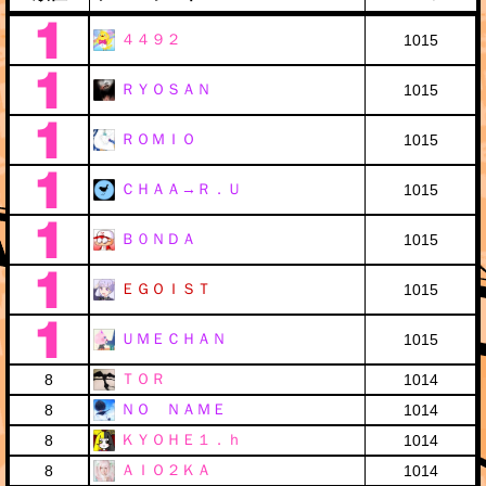
４４９２
1015
ＲＹＯＳＡＮ
1015
ＲＯＭＩＯ
1015
ＣＨＡＡ→Ｒ．Ｕ
1015
Ｂ０ＮＤＡ
1015
ＥＧＯＩＳＴ
1015
ＵＭＥＣＨＡＮ
1015
ＴＯＲ
8
1014
ＮＯ ＮＡＭＥ
8
1014
ＫＹＯＨＥ１．ｈ
8
1014
ＡＩＯ２ＫＡ
8
1014