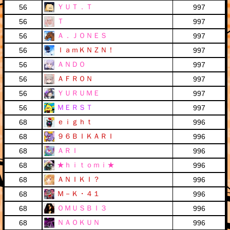
ＹＵＴ．Ｔ
56
997
Ｔ
56
997
Ａ．ＪＯＮＥＳ
56
997
ＩａｍＫＮＺＮ！
56
997
ＡＮＤＯ
56
997
ＡＦＲＯＮ
56
997
ＹＵＲＵＭＥ
56
997
ＭＥＲＳＴ
56
997
ｅｉｇｈｔ
68
996
９６ＢＩＫＡＲＩ
68
996
ＡＲＩ
68
996
★ｈｉｔｏｍｉ★
68
996
ＡＮＩＫＩ？
68
996
Ｍ－Ｋ・４１
68
996
ＯＭＵＳＢＩ３
68
996
ＮＡＯＫＵＮ
68
996