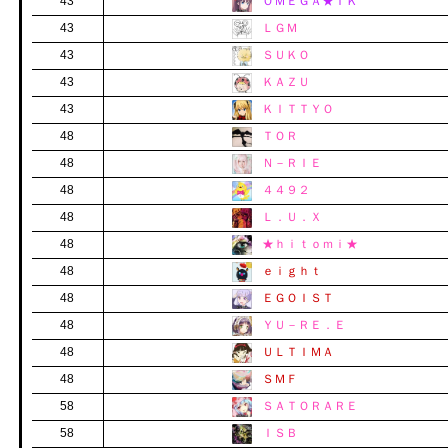
43
ＯＭＥＧＡ★ＴＫ
43
ＬＧＭ
43
ＳＵＫＯ
43
ＫＡＺＵ
43
ＫＩＴＴＹＯ
48
ＴＯＲ
48
Ｎ－ＲＩＥ
48
４４９２
48
Ｌ．Ｕ．Ｘ
48
★ｈｉｔｏｍｉ★
48
ｅｉｇｈｔ
48
ＥＧＯＩＳＴ
48
ＹＵ－ＲＥ．Ｅ
48
ＵＬＴＩＭＡ
48
ＳＭＦ
58
ＳＡＴＯＲＡＲＥ
58
ＩＳＢ