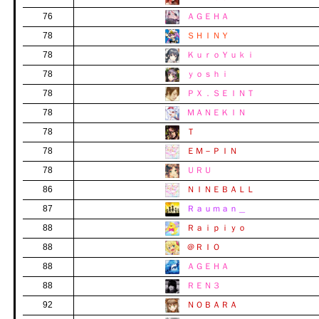
76
ＡＧＥＨＡ
78
ＳＨＩＮＹ
78
ＫｕｒｏＹｕｋｉ
78
ｙｏｓｈｉ
78
ＰＸ．ＳＥＩＮＴ
78
ＭＡＮＥＫＩＮ
78
Ｔ
78
ＥＭ－ＰＩＮ
78
ＵＲＵ
86
ＮＩＮＥＢＡＬＬ
87
Ｒａｕｍａｎ＿
88
Ｒａｉｐｉｙｏ
88
＠ＲＩＯ
88
ＡＧＥＨＡ
88
ＲＥＮ３
92
ＮＯＢＡＲＡ