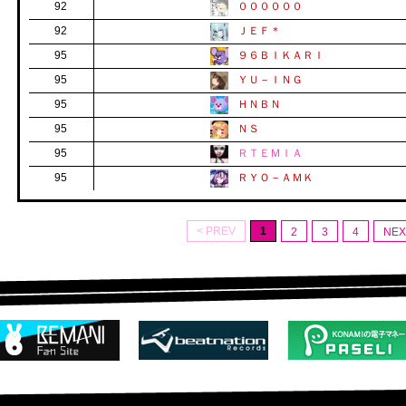
92
００００００
92
ＪＥＦ＊
95
９６ＢＩＫＡＲＩ
95
ＹＵ－ＩＮＧ
95
ＨＮＢＮ
95
ＮＳ
95
ＲＴＥＭＩＡ
95
ＲＹＯ－ＡＭＫ
< PREV
1
2
3
4
NEX