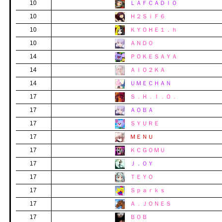
10
ＬＡＦＣＡＤＩＯ
10
Ｈ２ＳｉＦ６
10
ＫＹＯＨＥ１．ｈ
10
ＡＮＤＯ
14
ＰＯＫＥＳＡＹＡ
14
ＡＩＯ２ＫＡ
14
ＵＭＥＣＨＡＮ
17
Ｓ．Ｈ．Ｉ．Ｏ．
17
ＡＯＢＡ
17
ＳＹＵＲＥ
17
ＭＥＮＵ
17
ＫＣＧＯＭＵ
17
Ｊ．ＯＹ
17
ＴＥＹＯ
17
Ｓｐａｒｋｓ
17
Ａ．ＪＯＮＥＳ
17
ＢＯＢ