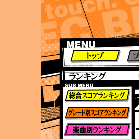
ランキング
ランキング
総合ランキング
グレード別ランキング