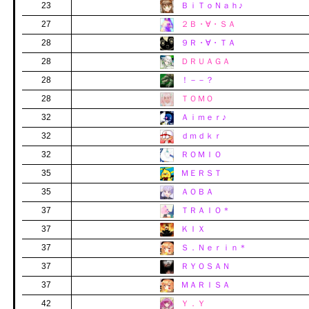
23
ＢｉＴｏＮａｈ♪
27
２Ｂ・∀・ＳＡ
28
９Ｒ・∀・ＴＡ
28
ＤＲＵＡＧＡ
28
！－－？
28
ＴＯＭＯ
32
Ａｉｍｅｒ♪
32
ｄｍｄｋｒ
32
ＲＯＭＩＯ
35
ＭＥＲＳＴ
35
ＡＯＢＡ
37
ＴＲＡＩＯ＊
37
ＫＩＸ
37
Ｓ．Ｎｅｒｉｎ＊
37
ＲＹＯＳＡＮ
37
ＭＡＲＩＳＡ
42
Ｙ．Ｙ