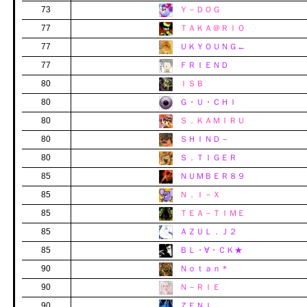
73
Ｙ－ＤＯＧ
77
ＴＡＫＡ＠ＲＩＯ
77
ＵＫＹＯＵＮＧ←
77
ＦＲＩＥＮＤ
80
ＩＳＢ
80
Ｇ・Ｕ・ＣＨＩ
80
Ｓ．ＫＡＭＩＲＵ
80
ＳＨＩＮＤ－
80
Ｓ．ＴＩＧＥＲ
85
ＮＵＭＢＥＲ８９
85
Ｎ．Ｉ－Ｘ
85
ＴＥＡ－ＴＩＭＥ
85
ＡＺＵＬ．Ｊ２
85
ＢＬ・∀・ＣＫ★
90
Ｎｏｔａｎ＊
90
Ｎ－ＲＩＥ
90
ＺＥＮＩ