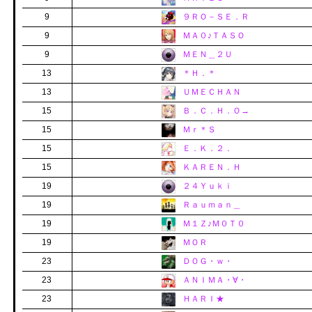
9
９ＲＯ－ＳＥ．Ｒ
9
ＭＡ０♪ＴＡＳＯ
9
ＭＥＮ＿２Ｕ
13
＊Ｈ．＊
13
ＵＭＥＣＨＡＮ
15
Ｂ．Ｃ．Ｈ．Ｏ→
15
Ｍｒ＊Ｓ
15
Ｅ．Ｋ．２．
15
ＫＡＲＥＮ．Ｈ
19
２４Ｙｕｋｉ
19
Ｒａｕｍａｎ＿
19
Ｍ１Ｚ♪Ｍ０Ｔ０
19
ＭＯＲ
23
ＤＯＧ・ｗ・
23
ＡＮＩＭＡ・∀・
23
ＨＡＲＩ★