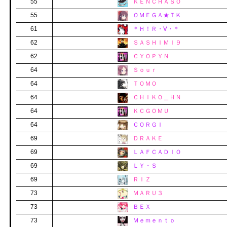
55
ＫＥＮＣＨＡＳＯ
55
ＯＭＥＧＡ★ＴＫ
61
＊Ｈ！Ｒ・∀・＊
62
ＳＡＳＨＩＭＩ９
62
ＣＹＯＰＹＮ
64
Ｓｏｕｒ
64
ＴＯＭＯ
64
ＣＨＩＫＯ＿ＨＮ
64
ＫＣＧＯＭＵ
64
ＣＯＲＧＩ
69
ＤＲＡＫＥ
69
ＬＡＦＣＡＤＩＯ
69
ＬＹ・Ｓ
69
ＲＩＺ
73
ＭＡＲＵ３
73
ＢＥＸ
73
Ｍｅｍｅｎｔｏ