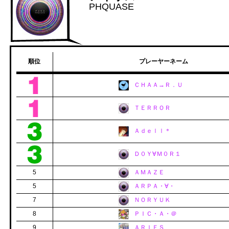
PHQUASE
順位
プレーヤーネーム
ＣＨＡＡ→Ｒ．Ｕ
ＴＥＲＲＯＲ
Ａｄｅｌｌ＊
Ｄ０Ｙ∀Ｍ０Ｒ１
5
ＡＭＡＺＥ
5
ＡＲＰＡ・∀・
7
ＮＯＲＹＵＫ
8
ＰＩＣ・Ａ・＠
9
ＡＲＩＥＳ