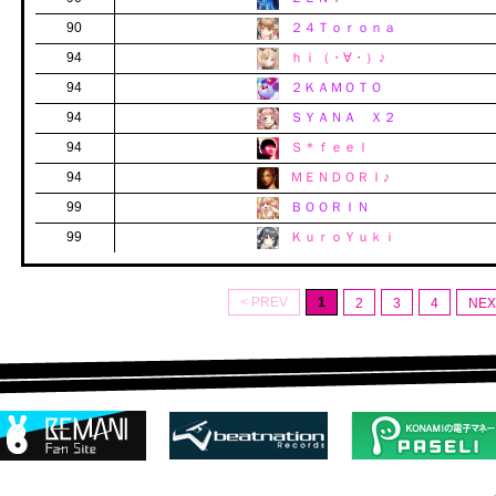
90
２４Ｔｏｒｏｎａ
94
ｈｉ（・∀・）♪
94
２ＫＡＭＯＴＯ
94
ＳＹＡＮＡ Ｘ２
94
Ｓ＊ｆｅｅｌ
94
ＭＥＮＤＯＲＩ♪
99
ＢＯＯＲＩＮ
99
ＫｕｒｏＹｕｋｉ
< PREV
1
2
3
4
NEX