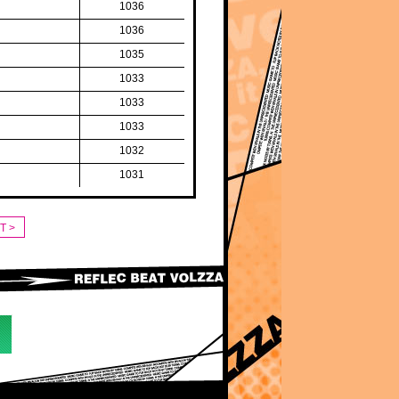
1036
1036
1035
1033
1033
1033
1032
1031
T >