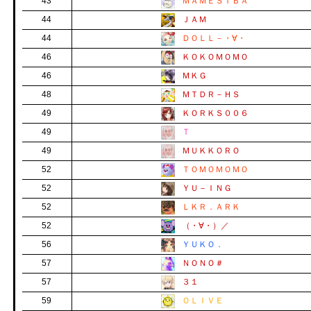
43
ＭＡＭＥＳＩＢＡ
44
ＪＡＭ
44
ＤＯＬＬ－・∀・
46
ＫＯＫＯＭＯＭＯ
46
ＭＫＧ
48
ＭＴＤＲ－ＨＳ
49
ＫＯＲＫＳ００６
49
Ｔ
49
ＭＵＫＫＯＲＯ
52
ＴＯＭＯＭＯＭＯ
52
ＹＵ－ＩＮＧ
52
ＬＫＲ．ＡＲＫ
52
（・∀・）／
56
ＹＵＫＯ．
57
ＮＯＮＯ＃
57
３１
59
ＯＬＩＶＥ