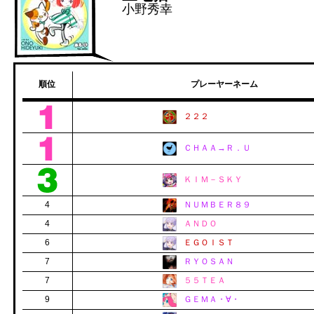
小野秀幸
順位
プレーヤーネーム
２２２
ＣＨＡＡ→Ｒ．Ｕ
ＫＩＭ－ＳＫＹ
4
ＮＵＭＢＥＲ８９
4
ＡＮＤＯ
6
ＥＧＯＩＳＴ
7
ＲＹＯＳＡＮ
7
５５ＴＥＡ
9
ＧＥＭＡ・∀・