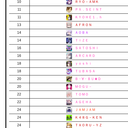
10
ＲＹＯ－ＡＭＫ
11
ＰＸ．ＳＥＩＮＴ
11
ＫＹＯＨＥ１．ｈ
13
ＡＦＲＯＮ
14
ＡＯＢＡ
14
ＴＩＺＥ
16
ＳＡＴＯＳＨＩ
16
ＡＲＣＡＲＤ
18
ｙｏｓｈｉ
18
ＴＵＢＡＳＡ
20
Ｂ・∀・ＢＵ★Ｄ
20
ＭＯＧＵ－
22
ＴＯＭＯ
22
ＡＧＥＨＡ
24
ＪＡＭＪＡＭ
24
Ｋ４８Ｇ－ＫＥＮ
24
ＴＡＯＲＵ－ＹＺ