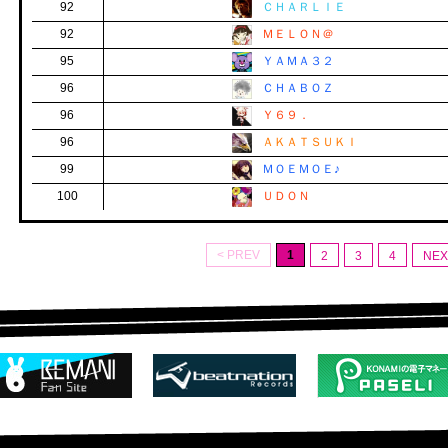
92
ＣＨＡＲＬＩＥ
92
ＭＥＬＯＮ＠
95
ＹＡＭＡ３２
96
ＣＨＡＢＯＺ
96
Ｙ６９．
96
ＡＫＡＴＳＵＫＩ
99
ＭＯＥＭＯＥ♪
100
ＵＤＯＮ
< PREV
1
2
3
4
NEX