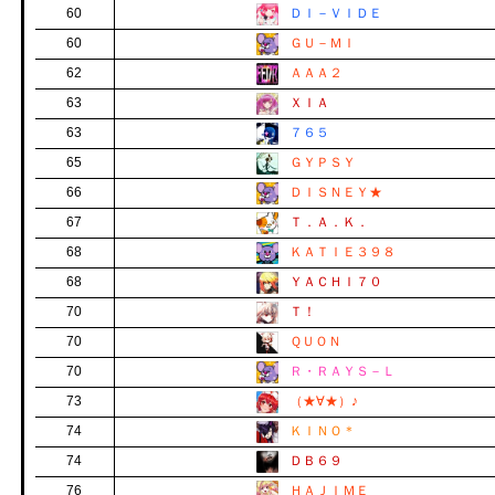
60
ＤＩ－ＶＩＤＥ
60
ＧＵ－ＭＩ
62
ＡＡＡ２
63
ＸＩＡ
63
７６５
65
ＧＹＰＳＹ
66
ＤＩＳＮＥＹ★
67
Ｔ．Ａ．Ｋ．
68
ＫＡＴＩＥ３９８
68
ＹＡＣＨＩ７０
70
Ｔ！
70
ＱＵＯＮ
70
Ｒ・ＲＡＹＳ－Ｌ
73
（★∀★）♪
74
ＫＩＮＯ＊
74
ＤＢ６９
76
ＨＡＪＩＭＥ