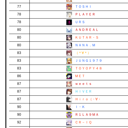
77
ＴＯＳＨＩ
78
ＰＬＡＹＥＲ
78
ＵＲＳ
80
ＡＮＤＲＥＡＬ
80
ＫＵＴＡＲ・Ｓ
80
ＮＡＮＡ．Ｍ
83
（＊∀＊）
83
ＪＵＮＧ１９７９
83
ＴＯＹＯＰＹ４８
86
ＭＥＴ
87
ｗｅｅｔｓ
87
ＨＩＶＥＲ
87
Ｈｉｒｏ（・∀・
90
Ｉ・Ｋ
90
Ｒ１ＬＡ９ＭＡ
92
ＣＲ－ＩＱ