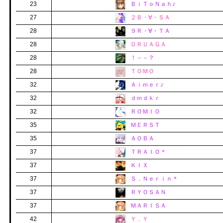
23
ＢｉＴｏＮａｈ♪
27
２Ｂ・∀・ＳＡ
28
９Ｒ・∀・ＴＡ
28
ＤＲＵＡＧＡ
28
！－－？
28
ＴＯＭＯ
32
Ａｉｍｅｒ♪
32
ｄｍｄｋｒ
32
ＲＯＭＩＯ
35
ＭＥＲＳＴ
35
ＡＯＢＡ
37
ＴＲＡＩＯ＊
37
ＫＩＸ
37
Ｓ．Ｎｅｒｉｎ＊
37
ＲＹＯＳＡＮ
37
ＭＡＲＩＳＡ
42
Ｙ．Ｙ