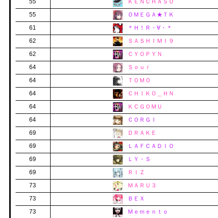
55
ＫＥＮＣＨＡＳＯ
55
ＯＭＥＧＡ★ＴＫ
61
＊Ｈ！Ｒ・∀・＊
62
ＳＡＳＨＩＭＩ９
62
ＣＹＯＰＹＮ
64
Ｓｏｕｒ
64
ＴＯＭＯ
64
ＣＨＩＫＯ＿ＨＮ
64
ＫＣＧＯＭＵ
64
ＣＯＲＧＩ
69
ＤＲＡＫＥ
69
ＬＡＦＣＡＤＩＯ
69
ＬＹ・Ｓ
69
ＲＩＺ
73
ＭＡＲＵ３
73
ＢＥＸ
73
Ｍｅｍｅｎｔｏ