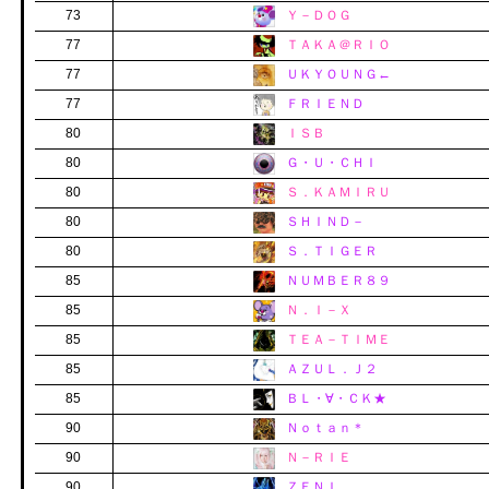
73
Ｙ－ＤＯＧ
77
ＴＡＫＡ＠ＲＩＯ
77
ＵＫＹＯＵＮＧ←
77
ＦＲＩＥＮＤ
80
ＩＳＢ
80
Ｇ・Ｕ・ＣＨＩ
80
Ｓ．ＫＡＭＩＲＵ
80
ＳＨＩＮＤ－
80
Ｓ．ＴＩＧＥＲ
85
ＮＵＭＢＥＲ８９
85
Ｎ．Ｉ－Ｘ
85
ＴＥＡ－ＴＩＭＥ
85
ＡＺＵＬ．Ｊ２
85
ＢＬ・∀・ＣＫ★
90
Ｎｏｔａｎ＊
90
Ｎ－ＲＩＥ
90
ＺＥＮＩ