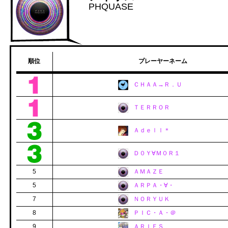
PHQUASE
順位
プレーヤーネーム
ＣＨＡＡ→Ｒ．Ｕ
ＴＥＲＲＯＲ
Ａｄｅｌｌ＊
Ｄ０Ｙ∀Ｍ０Ｒ１
5
ＡＭＡＺＥ
5
ＡＲＰＡ・∀・
7
ＮＯＲＹＵＫ
8
ＰＩＣ・Ａ・＠
9
ＡＲＩＥＳ