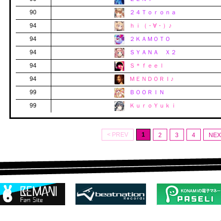
90
２４Ｔｏｒｏｎａ
94
ｈｉ（・∀・）♪
94
２ＫＡＭＯＴＯ
94
ＳＹＡＮＡ Ｘ２
94
Ｓ＊ｆｅｅｌ
94
ＭＥＮＤＯＲＩ♪
99
ＢＯＯＲＩＮ
99
ＫｕｒｏＹｕｋｉ
< PREV
1
2
3
4
NEX