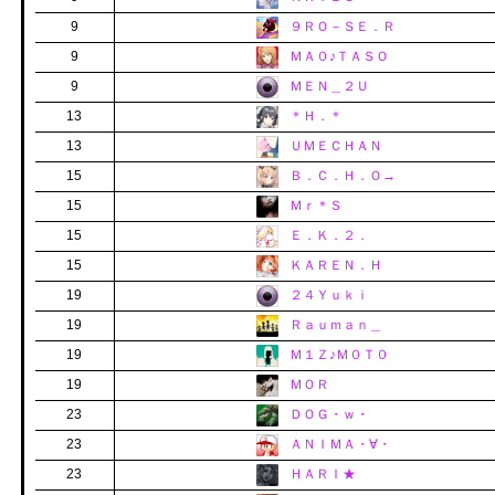
9
９ＲＯ－ＳＥ．Ｒ
9
ＭＡ０♪ＴＡＳＯ
9
ＭＥＮ＿２Ｕ
13
＊Ｈ．＊
13
ＵＭＥＣＨＡＮ
15
Ｂ．Ｃ．Ｈ．Ｏ→
15
Ｍｒ＊Ｓ
15
Ｅ．Ｋ．２．
15
ＫＡＲＥＮ．Ｈ
19
２４Ｙｕｋｉ
19
Ｒａｕｍａｎ＿
19
Ｍ１Ｚ♪Ｍ０Ｔ０
19
ＭＯＲ
23
ＤＯＧ・ｗ・
23
ＡＮＩＭＡ・∀・
23
ＨＡＲＩ★