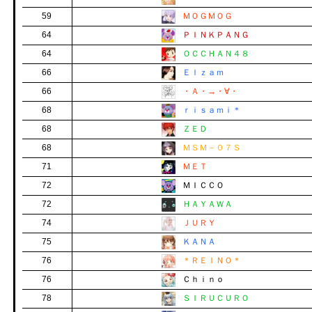
59
ＭＯＧＭＯＧ
64
ＰＩＮＫＰＡＮＧ
64
ＯＣＣＨＡＮ４８
66
Ｅｌｚａｍ
66
・Ａ・→・∀・
68
ｒｉｓａｍｉ＊
68
ＺＥＤ
68
ＭＳＭ－０７Ｓ
71
ＭＥＴ
72
ＭＩＣＣＯ
72
ＨＡＹＡＷＡ
74
ＪＵＲＹ
75
ＫＡＮＡ
76
＊ＲＥＩＮＯ＊
76
Ｃｈｉｎｏ
78
ＳＩＲＵＣＵＲＯ