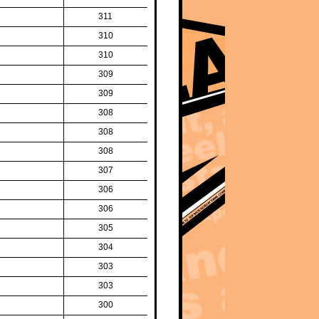
311
310
310
309
309
308
308
308
307
306
306
305
304
303
303
300