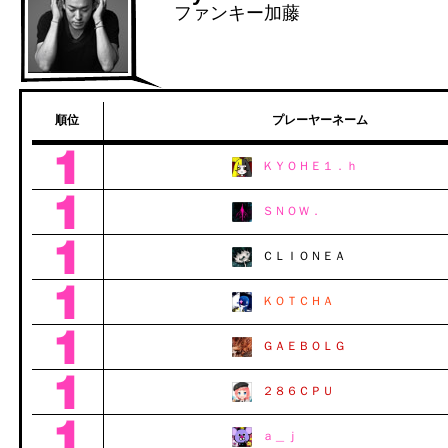
ファンキー加藤
順位
プレーヤーネーム
ＫＹＯＨＥ１．ｈ
ＳＮＯＷ．
ＣＬＩＯＮＥＡ
ＫＯＴＣＨＡ
ＧＡＥＢＯＬＧ
２８６ＣＰＵ
ａ＿ｊ