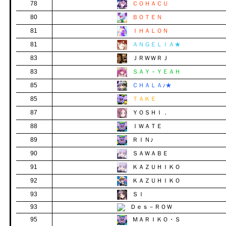
78
ＣＯＨＡＣＵ
80
ＢＯＴＥＮ
81
ＩＨＡＬＯＮ
81
ＡＮＧＥＬＩＡ★
83
ＪＲＷＷＲＪ
83
ＳＡＹ－ＹＥＡＨ
85
ＣＨＡＬＡ♪★
85
ＴＡＫＥ
87
ＹＯＳＨＩ．
88
ＩＷＡＴＥ
89
ＲＩＮ♪
90
ＳＡＷＡＢＥ
91
ＫＡＺＵＨＩＫＯ
92
ＫＡＺＵＨＩＫＯ
93
ＳＩ
93
Ｄｅｓ－ＲＯＷ
95
ＭＡＲＩＫＯ・Ｓ