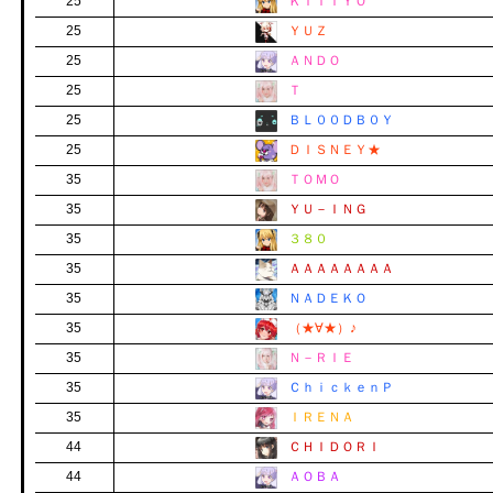
25
ＫＩＴＴＹＯ
25
ＹＵＺ
25
ＡＮＤＯ
25
Ｔ
25
ＢＬ００ＤＢ０Ｙ
25
ＤＩＳＮＥＹ★
35
ＴＯＭＯ
35
ＹＵ－ＩＮＧ
35
３８０
35
ＡＡＡＡＡＡＡＡ
35
ＮＡＤＥＫＯ
35
（★∀★）♪
35
Ｎ－ＲＩＥ
35
ＣｈｉｃｋｅｎＰ
35
ＩＲＥＮＡ
44
ＣＨＩＤＯＲＩ
44
ＡＯＢＡ