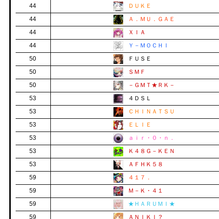
44
ＤＵＫＥ
44
Ａ．ＭＵ．ＧＡＥ
44
ＸＩＡ
44
Ｙ－ＭＯＣＨＩ
50
ＦＵＳＥ
50
ＳＭＦ
50
－ＧＭＴ★ＲＫ－
53
４ＤＳＬ
53
ＣＨＩＮＡＴＳＵ
53
ＥＬＩＥ
53
ａｉｒ・０・ｎ．
53
Ｋ４８Ｇ－ＫＥＮ
53
ＡＦＨＫ５８
59
４１７．
59
Ｍ－Ｋ・４１
59
★ＨＡＲＵＭＩ★
59
ＡＮＩＫＩ？