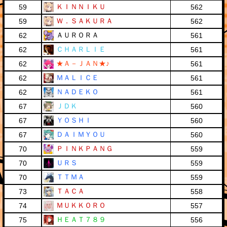
ＫＩＮＮＩＫＵ
59
562
Ｗ．ＳＡＫＵＲＡ
59
562
ＡＵＲＯＲＡ
62
561
ＣＨＡＲＬＩＥ
62
561
★Ａ－ＪＡＮ★♪
62
561
ＭＡＬＩＣＥ
62
561
ＮＡＤＥＫＯ
62
561
ＪＤＫ
67
560
ＹＯＳＨＩ
67
560
ＤＡＩＭＹＯＵ
67
560
ＰＩＮＫＰＡＮＧ
70
559
ＵＲＳ
70
559
ＴＴＭＡ
70
559
ＴＡＣＡ
73
558
ＭＵＫＫＯＲＯ
74
557
ＨＥＡＴ７８９
75
556