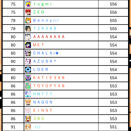
ｔｕｇｍｉ
75
556
ＺＥＤ
75
556
Ｂｅｎｎｙ♪↓↑
78
555
Ｔ２Ｒ５８８
78
555
ＡＡＡＡＡＡＡＡ
80
554
ＭＥＴ
80
554
ＣＨＡＬＡ♪★
80
554
ＡＺＵＳＡ＊
80
554
ＬＯＥＲ
80
554
ＫＡＴＩＥ３９８
80
554
ＴＯＹＯＰＹ４８
86
553
ＨＭ７７７
86
553
ＮＡＧＯＮ
86
553
ＥＩＮＳＴ
86
553
３８０
86
553
（♪）
91
551