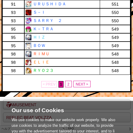
ＵＲＵＳＨＩＤＡ
91
551
Ｓ－Ｉ
93
550
ＳＡＲＲＹ ２
93
550
Ｋ－ＴＲＡ
95
549
ＨＩＺ
95
549
ＢＯＷ
95
549
ＲＩＭＵ
98
548
ＥＬＩＥ
98
548
ＲＹＯ２３
98
548
< PREV
1
2
NEXT >
e-AMUSEMENT
Our use of Cookies
REFLEC BEAT VOLZZA
We use cookies to make our website work properly. We also
use cookies to analyze the traffic of our website, to provide
FAQ
ヘルプ
you with the advertisement tailored to your interest, and to li