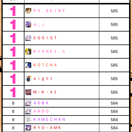
ＰＸ．ＳＥＩＮＴ
585
ａ＿ｊ
585
ＥＧＯＩＳＴ
585
ＫＹＯＨＥ１．ｈ
585
ＫＯＴＣＨＡ
585
ｅｉｇｈｔ
585
Ｍ－Ｋ・４１
585
ＡＯＢＡ
8
584
ＡＮＤＯ
8
584
ＫＡＭＥＣＨＡＮ
8
584
ＲＹＯ－ＡＭＫ
8
584