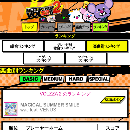
トップ
プロフ
フレン
楽曲デ
ランキ
ランキング
ィール
ド
ータ
ング
楽曲別スコアランキング
BASIC
MEDIUM
HARD
SPECIAL
VOLZZA 2 のランキング
MAGICAL SUMMER SMILE
前作までのス
wac feat. VENUS
コア
順位
プレーヤーネーム
スコア