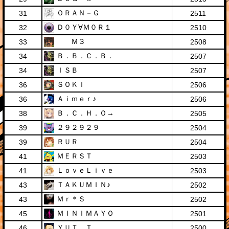
ＯＲＡＮ－Ｇ
31
2511
Ｄ０Ｙ∀Ｍ０Ｒ１
32
2510
Ｍ３
33
2508
Ｂ．Ｂ．Ｃ．Ｂ．
34
2507
ＩＳＢ
34
2507
ＳＯＫＩ
36
2506
Ａｉｍｅｒ♪
36
2506
Ｂ．Ｃ．Ｈ．Ｏ→
38
2505
２９２９２９
39
2504
ＲＵＲ
39
2504
ＭＥＲＳＴ
41
2503
ＬｏｖｅＬｉｖｅ
41
2503
ＴＡＫＵＭＩＮ♪
43
2502
Ｍｒ＊Ｓ
43
2502
ＭＩＮＩＭＡＹＯ
45
2501
ＹＵＴ．Ｔ
46
2500