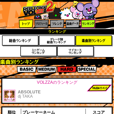
トップ
プロフ
フレン
楽曲デ
ランキ
ランキング
ィール
ド
ータ
ング
楽曲別スコアランキング
BASIC
MEDIUM
HARD
SPECIAL
VOLZZAのランキング
ABSOLUTE
前作までのス
dj TAKA
コア
順位
プレーヤーネーム
スコア