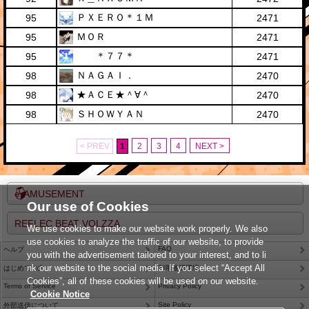
ＰＸＥＲＯ＊１Ｍ
95
2471
ＭＯＲ
95
2471
＊７７＊
95
2471
ＮＡＧＡＩ．
98
2470
★ＡＣＥ★＾∀＾
98
2470
ＳＨＯＷＹＡＮ
98
2470
< PREV
1
2
3
4
NEXT >
e-AMUSEMENT
Our use of Cookies
REFLEC BEAT VOLZZA
We use cookies to make our website work properly. We also
use cookies to analyze the traffic of our website, to provide
FAQ
ヘルプ
you with the advertisement tailored to your interest, and to li
nk our website to the social media. If you select “Accept All
はじめての方
利用推奨環境
Cookies”, all of these cookies will be used on our website.
Terms of Service
Privacy Policy
Cookie Notice
Site Policy
外部送信について