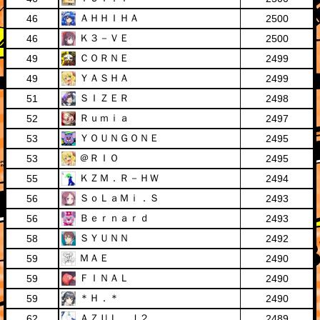
ＡＨＨＩＨＡ
46
2500
Ｋ３－ＶＥ
46
2500
ＣＯＲＮＥ
49
2499
ＹＡＳＨＡ
49
2499
ＳＩＺＥＲ
51
2498
Ｒｕｍｉａ
52
2497
ＹＯＵＮＧＯＮＥ
53
2495
＠ＲＩＯ
53
2495
ＫＺＭ．Ｒ－ＨＷ
55
2494
ＳｏＬａＭｉ．Ｓ
56
2493
Ｂｅｒｎａｒｄ
56
2493
ＳＹＵＮＮ
58
2492
ＭＡＥ
59
2490
ＦＩＮＡＬ
59
2490
＊Ｈ．＊
59
2490
ＡＺＵＬ．Ｊ２
62
2489