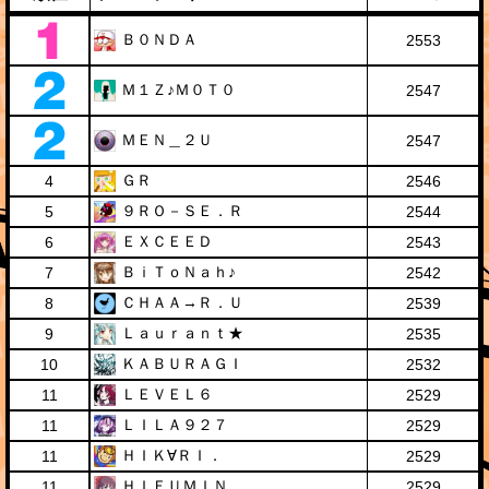
Ｂ０ＮＤＡ
2553
Ｍ１Ｚ♪Ｍ０Ｔ０
2547
ＭＥＮ＿２Ｕ
2547
ＧＲ
4
2546
９ＲＯ－ＳＥ．Ｒ
5
2544
ＥＸＣＥＥＤ
6
2543
ＢｉＴｏＮａｈ♪
7
2542
ＣＨＡＡ→Ｒ．Ｕ
8
2539
Ｌａｕｒａｎｔ★
9
2535
ＫＡＢＵＲＡＧＩ
10
2532
ＬＥＶＥＬ６
11
2529
ＬＩＬＡ９２７
11
2529
ＨＩＫ∀ＲＩ．
11
2529
ＨＩＦＵＭＩＮ
11
2529