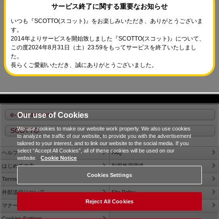
サービス終了に関する重要なお知らせ
いつも『SCOTTO(スコット)』をお楽しみいただき、ありがとうございま
す。
2014年よりサービスを開始致しました『SCOTTO(スコット)』について、
この度2024年8月31日（土）23:59をもってサービスを終了いたしまし
た。
長らくご愛顧いただき、誠にありがとうございました。
e-amusement
Our use of Cookies
We use cookies to make our website work properly. We also use cookies
SCOTTO
to analyze the traffic of our website, to provide you with the advertisement
tailored to your interest, and to link our website to the social media. If you
select “Accept All Cookies”, all of these cookies will be used on our
ヘルプ
FAQ
website.
Cookie Notice
はじめての方
利用推奨環境
Cookies Settings
Terms of Service
Privacy Policy
外部送信について
Site Policy
Reject All Cookies
マナー＆ルール
Contact Us
Cookies Settings