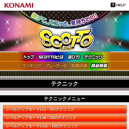
TOP
SCOTTOとは
遊び方
テクニッ
ランキング
プレーデータ
設置店舗
商品情報
テクニック
テクニックメニュー
レベルアップモードLv1～5のテクニック
レベルアップモードLv6～10のテクニック
レベルアップモードLv11～15のテクニック