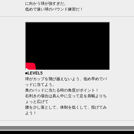
に向かう球が強すぎだ。
低めで速い球のバウンド練習だ！
■LEVEL5
球がカップを飛び越えないよう、低め早めでパ
ッドに当てよう。
奥のパッドに当たる時の角度がポイント！
右利きの場合は真ん中に立って足を肩幅よりち
ょっと広げて
腰を少し落として、体制を低くして、投げてみ
よう！