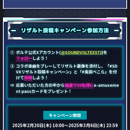
リザルト投稿
キャンペーン
参加方法
ボルテ公式Xアカウント(
@SOUNDVOLTEX573
)を
フォロー
しよう！
コラボ楽曲をプレーしてリザルト画像を添付し、「#SD
VXリザルト投稿キャンペーン」と「#兎田ぺこら」を付
けて
投稿
しよう！
応募いただいた方の中から
抽選で50名様に
e-amuseme
nt passカードをプレゼント！
キャンペーン期間
2025年2月20日(木) 10:00
～2025年3月6日(木) 23:59