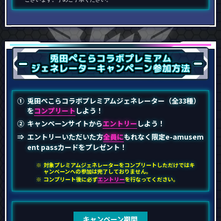
兎田ぺこらコラボ
プレミアム
ジェネレーター
キャンペーン
参加方法
兎田ぺこら
コラボ
プレミアム
ジェネレーター
（全33種）
を
コンプリート
しよう！
キャンペーンサイトから
エントリー
しよう！
エントリーいただいた方
全員に
もれなく限定e-amusem
ent passカードをプレゼント！
対象プレミアムジェネレーターをコンプリートしただけではキ
ャンペーンへの参加は完了しておりません。
コンプリート後に必ず
エントリー
を行なってください。
キャンペーン期間