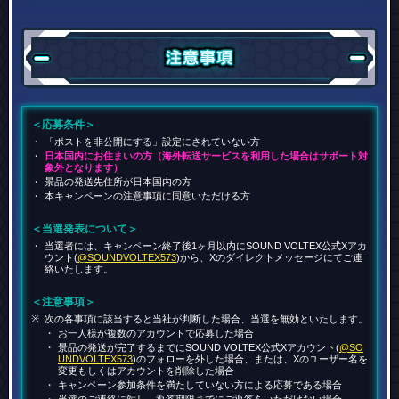
注意事項
＜応募条件＞
「ポストを非公開にする」設定にされていない方
日本国内にお住まいの方（海外転送サービスを利用した場合はサポート対
象外となります）
景品の発送先住所が日本国内の方
本キャンペーンの注意事項に同意いただける方
＜当選発表について＞
当選者には、キャンペーン終了後1ヶ月以内にSOUND VOLTEX公式Xアカ
ウント(
@SOUNDVOLTEX573
)から、Xのダイレクトメッセージにてご連
絡いたします。
＜注意事項＞
次の各事項に該当すると当社が判断した場合、当選を無効といたします。
お一人様が複数のアカウントで応募した場合
景品の発送が完了するまでにSOUND VOLTEX公式Xアカウント(
@SO
UNDVOLTEX573
)のフォローを外した場合、または、Xのユーザー名を
変更もしくはアカウントを削除した場合
キャンペーン参加条件を満たしていない方による応募である場合
当選のご連絡に対し、返答期限までにご返答をいただけない場合