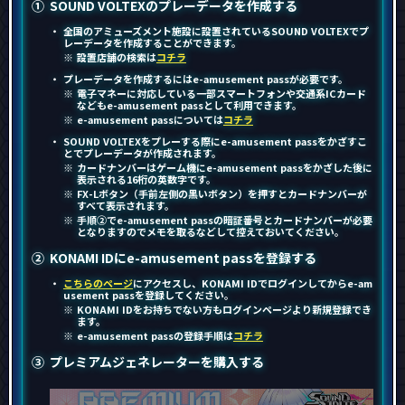
SOUND VOLTEXのプレーデータを作成する
全国のアミューズメント施設に設置されているSOUND VOLTEXでプ
レーデータを作成することができます。
設置店舗の検索は
コチラ
プレーデータを作成するにはe-amusement passが必要です。
電子マネーに対応している一部スマートフォンや交通系ICカード
などもe-amusement passとして利用できます。
e-amusement passについては
コチラ
SOUND VOLTEXをプレーする際にe-amusement passをかざすこ
とでプレーデータが作成されます。
カードナンバーはゲーム機にe-amusement passをかざした後に
表示される16桁の英数字です。
FX-Lボタン（手前左側の黒いボタン）を押すとカードナンバーが
すべて表示されます。
手順②でe-amusement passの暗証番号とカードナンバーが必要
となりますのでメモを取るなどして控えておいてください。
KONAMI IDにe-amusement passを登録する
こちらのページ
にアクセスし、KONAMI IDでログインしてからe-am
usement passを登録してください。
KONAMI IDをお持ちでない方もログインページより新規登録でき
ます。
e-amusement passの登録手順は
コチラ
プレミアムジェネレーターを購入する