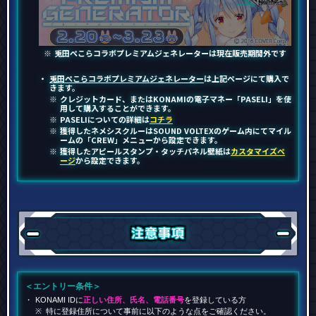
兎田ぺこら
コラボ
プレミアム
ジェネレーターは現在販売期間外です
兎田ぺこら
コラボ
プレミアム
ジェネレーター
は上記ページにて購入で
きます。
クレジットカード、またはKONAMIの電子マネー「PASELI」を使
用して購入することができます。
PASELIについての詳細は
コチラ
獲得したネメシスクルーはSOUND VOLTEXのゲーム内にてマイル
ームの「CREW」メニューから設定できます。
獲得したアピールスタンプ・タッチパネル壁紙は
カスタマイズペ
ージ
から設定できます。
注意事項
＜エントリー条件＞
KONAMI IDに
正しい住所、氏名、電話番号
を登録している方
特に登録住所について事前に以下のような点をご確認ください。