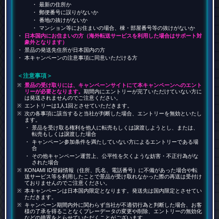
最新の住所か
郵便番号に誤りがないか
番地の抜けがないか
マンション等にお住まいの場合、棟・部屋番号等の抜けがないか
日本国内にお住まいの方（海外転送サービスを利用した場合はサポート対
象外となります）
景品の発送先住所が日本国内の方
本キャンペーンの注意事項に同意いただける方
＜注意事項＞
景品の受け取りには、キャンペーンサイトにて本キャンペーンへのエント
リーが必要となります。
期間内にエントリーが完了いただけていない方に
は発送されませんのでご注意ください。
エントリーは1人1回とさせていただきます。
次の各事項に該当すると当社が判断した場合、エントリーを無効といたし
ます。
景品を受け取る権利を他人に転売もしくは譲渡しようとし、または、
転売もしくは譲渡した場合
キャンペーン参加条件を満たしていない方によるエントリーである場
合
その他キャンペーン運営上、公平性を欠くような妨害・不正行為がな
された場合
KONAMI ID登録情報（住所、氏名、電話番号）に不備があった場合や転
送サービス等を利用したことで景品が受け取れなかった際の再送は受付け
ておりませんのでご注意ください。
本キャンペーンは日本国内限定となります。発送先は国内限定とさせてい
ただきます。
キャンペーン期間内外に関わらず当社が不適切行為と判断した場合、お客
様の了承を得ることなくプレーデータの変更や削除、エントリーの無効化
などの措置をとらせていただくことがございます。