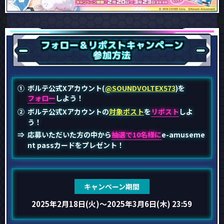
フォロー
＆リポスト
キャンペーン
参加方法
ボルテ公式Xアカウント(
@SOUNDVOLTEX573
)を
フォロー
しよう！
ボルテ公式Xアカウントの
対象ポスト
を
リポスト
しよ
う！
応募いただいた方の中から
抽選で10名様に
e-amuseme
nt passカードをプレゼント！
キャンペーン期間
2025年2月18日(火)
～2025年3月6日(木) 23:59