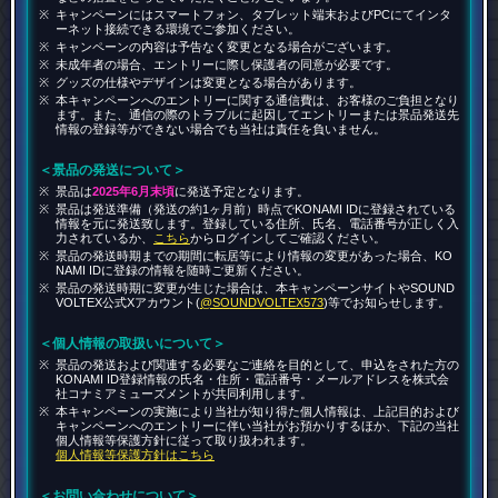
キャンペーンにはスマートフォン、タブレット端末およびPCにてインタ
ーネット接続できる環境でご参加ください。
キャンペーンの内容は予告なく変更となる場合がございます。
未成年者の場合、エントリーに際し保護者の同意が必要です。
グッズの仕様やデザインは変更となる場合があります。
本キャンペーンへのエントリーに関する通信費は、お客様のご負担となり
ます。また、通信の際のトラブルに起因してエントリーまたは景品発送先
情報の登録等ができない場合でも当社は責任を負いません。
＜景品の発送について＞
景品は
2025年6月末頃
に発送予定となります。
景品は発送準備（発送の約1ヶ月前）時点でKONAMI IDに登録されている
情報を元に発送致します。登録している住所、氏名、電話番号が正しく入
力されているか、
こちら
からログインしてご確認ください。
景品の発送時期までの期間に転居等により情報の変更があった場合、KO
NAMI IDに登録の情報を随時ご更新ください。
景品の発送時期に変更が生じた場合は、本キャンペーンサイトやSOUND
VOLTEX公式Xアカウント(
@SOUNDVOLTEX573
)等でお知らせします。
＜個人情報の取扱いについて＞
景品の発送および関連する必要なご連絡を目的として、申込をされた方の
KONAMI ID登録情報の氏名・住所・電話番号・メールアドレスを株式会
社コナミアミューズメントが共同利用します。
本キャンペーンの実施により当社が知り得た個人情報は、上記目的および
キャンペーンへのエントリーに伴い当社がお預かりするほか、下記の当社
個人情報等保護方針に従って取り扱われます。
個人情報等保護方針はこちら
＜お問い合わせについて＞