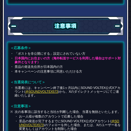
注意事項
＜応募条件＞
「ポストを非公開にする」設定にされていない方
日本国内にお住まいの方（海外転送サービスを利用した場合はサポート対
象外となります）
景品の発送先住所が日本国内の方
本キャンペーンの注意事項に同意いただける方
＜当選発表について＞
当選者には、キャンペーン終了後1ヶ月以内にSOUND VOLTEX公式Xアカ
ウント(
@SOUNDVOLTEX573
)から、Xのダイレクトメッセージにてご連
絡いたします。
＜注意事項＞
次の各事項に該当すると当社が判断した場合、当選を無効といたします。
お一人様が複数のアカウントで応募した場合
景品の発送が完了するまでにSOUND VOLTEX公式Xアカウント(
@SO
UNDVOLTEX573
)のフォローを外した場合、または、Xのユーザー名を
変更もしくはアカウントを削除した場合