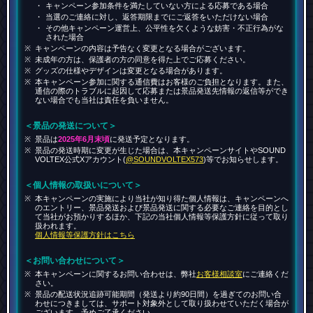
キャンペーン参加条件を満たしていない方による応募である場合
当選のご連絡に対し、返答期限までにご返答をいただけない場合
その他キャンペーン運営上、公平性を欠くような妨害・不正行為がな
された場合
キャンペーンの内容は予告なく変更となる場合がございます。
未成年の方は、保護者の方の同意を得た上でご応募ください。
グッズの仕様やデザインは変更となる場合があります。
本キャンペーン参加に関する通信費はお客様のご負担となります。また、
通信の際のトラブルに起因して応募または景品発送先情報の返信等ができ
ない場合でも当社は責任を負いません。
＜景品の発送について＞
景品は
2025年6月末頃
に発送予定となります。
景品の発送時期に変更が生じた場合は、本キャンペーンサイトやSOUND
VOLTEX公式Xアカウント(
@SOUNDVOLTEX573
)等でお知らせします。
＜個人情報の取扱いについて＞
本キャンペーンの実施により当社が知り得た個人情報は、キャンペーンへ
のエントリー、景品発送および景品発送に関する必要なご連絡を目的とし
て当社がお預かりするほか、下記の当社個人情報等保護方針に従って取り
扱われます。
個人情報等保護方針はこちら
＜お問い合わせについて＞
本キャンペーンに関するお問い合わせは、弊社
お客様相談室
にご連絡くだ
さい。
景品の配送状況追跡可能期間（発送より約90日間）を過ぎてのお問い合
わせにつきましては、サポート対象外として取り扱わせていただく場合が
ございます。予めご了承ください。