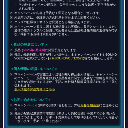
その他キャンペーン運営上、公平性を欠くような妨害・不正行為がな
された場合
キャンペーンの内容は予告なく変更となる場合がございます。
未成年の方は、保護者の方の同意を得た上でご応募ください。
グッズの仕様やデザインは変更となる場合があります。
本キャンペーン参加に関する通信費はお客様のご負担となります。また、
通信の際のトラブルに起因して応募または景品発送先情報の返信等ができ
ない場合でも当社は責任を負いません。
＜景品の発送について＞
景品は
2025年6月末頃
に発送予定となります。
景品の発送時期に変更が生じた場合は、本キャンペーンサイトやSOUND
VOLTEX公式Xアカウント(
@SOUNDVOLTEX573
)等でお知らせします。
＜個人情報の取扱いについて＞
本キャンペーンの実施により当社が知り得た個人情報は、キャンペーンへ
のエントリー、景品発送および景品発送に関する必要なご連絡を目的とし
て当社がお預かりするほか、下記の当社個人情報等保護方針に従って取り
扱われます。
個人情報等保護方針はこちら
＜お問い合わせについて＞
本キャンペーンに関するお問い合わせは、弊社
お客様相談室
にご連絡くだ
さい。
景品の配送状況追跡可能期間（発送より約90日間）を過ぎてのお問い合
わせにつきましては、サポート対象外として取り扱わせていただく場合が
ございます。予めご了承ください。