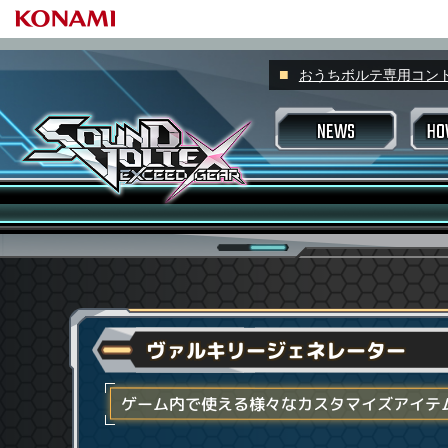
おうちボルテ専用コントロー
NEWS
HO
プレーヤーネ
スコアラン
ゲームの
プレーの基本
プロフィール
すべて
スキルアナライザー
スキルアナ
スキル称
マッチング
アピール称
アチーブメント
VOLFO
好敵手
ヴァルキリージェネレーター
ヴァルキリージ
楽曲検索機能
Valkyrie m
もっと楽しみたい場合
ゲーム内で使える様々なカスタマイズアイテム