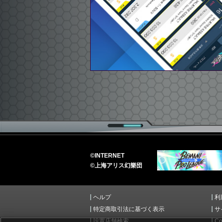
©
INTERNET
©
上海アリス幻樂団
ヘルプ
利
特定商取引法に基づく表示
サ
設置店舗検索
Co