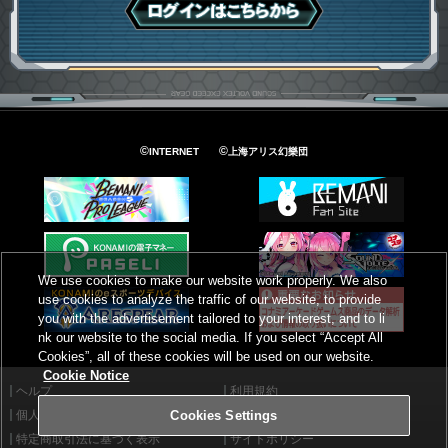
ログインはこちら
©
©
INTERNET
上海アリス幻樂団
We use cookies to make our website work properly. We also
use cookies to analyze the traffic of our website, to provide
you with the advertisement tailored to your interest, and to li
nk our website to the social media. If you select “Accept All
Cookies”, all of these cookies will be used on our website.
Cookie Notice
ヘルプ
利用規約
個人情報等保護方針
外部送信について
Cookies Settings
特定商取引法に基づく表示
サイトポリシー