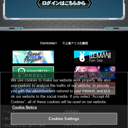
ログインはこちら
©
©
INTERNET
上海アリス幻樂団
We use cookies to make our website work properly. We also
use cookies to analyze the traffic of our website, to provide
you with the advertisement tailored to your interest, and to li
nk our website to the social media. If you select “Accept All
Cookies”, all of these cookies will be used on our website.
Cookie Notice
ヘルプ
利用規約
個人情報等保護方針
外部送信について
Cookies Settings
特定商取引法に基づく表示
サイトポリシー