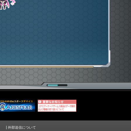
。
外部送信について