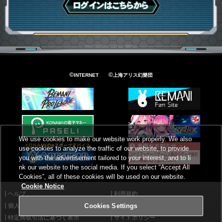
ログインはこちら
©
©
INTERNET
上海アリス幻樂団
We use cookies to make our website work properly. We also
use cookies to analyze the traffic of our website, to provide
you with the advertisement tailored to your interest, and to li
nk our website to the social media. If you select “Accept All
Cookies”, all of these cookies will be used on our website.
Cookie Notice
ヘルプ
利用規約
個人情報等保護方針
外部送信について
Cookies Settings
特定商取引法に基づく表示
サイトポリシー