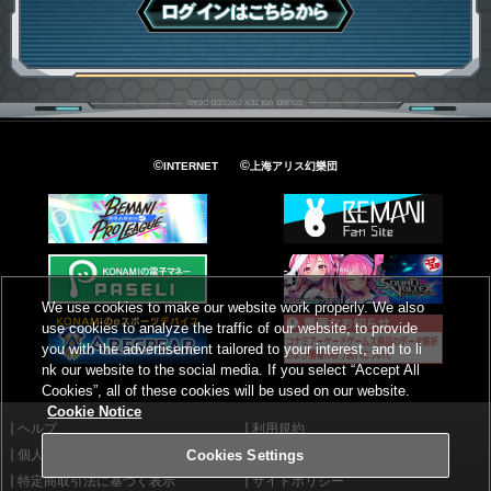
ログインはこちら
©
©
INTERNET
上海アリス幻樂団
We use cookies to make our website work properly. We also
use cookies to analyze the traffic of our website, to provide
you with the advertisement tailored to your interest, and to li
nk our website to the social media. If you select “Accept All
Cookies”, all of these cookies will be used on our website.
Cookie Notice
ヘルプ
利用規約
個人情報等保護方針
外部送信について
Cookies Settings
特定商取引法に基づく表示
サイトポリシー