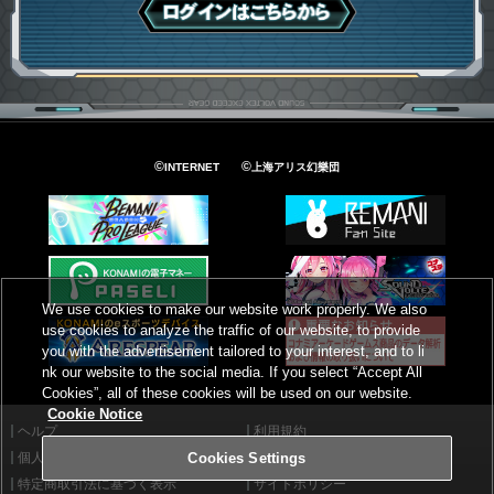
ログインはこちら
©
©
INTERNET
上海アリス幻樂団
We use cookies to make our website work properly. We also
use cookies to analyze the traffic of our website, to provide
you with the advertisement tailored to your interest, and to li
nk our website to the social media. If you select “Accept All
Cookies”, all of these cookies will be used on our website.
Cookie Notice
ヘルプ
利用規約
個人情報等保護方針
外部送信について
Cookies Settings
特定商取引法に基づく表示
サイトポリシー