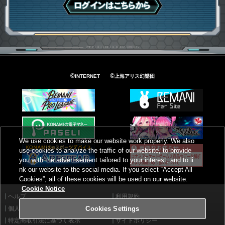
ログインはこちら
©
©
INTERNET
上海アリス幻樂団
We use cookies to make our website work properly. We also
use cookies to analyze the traffic of our website, to provide
you with the advertisement tailored to your interest, and to li
nk our website to the social media. If you select “Accept All
Cookies”, all of these cookies will be used on our website.
Cookie Notice
ヘルプ
利用規約
個人情報等保護方針
外部送信について
Cookies Settings
特定商取引法に基づく表示
サイトポリシー