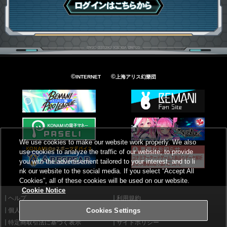
ログインはこちら
©
©
INTERNET
上海アリス幻樂団
We use cookies to make our website work properly. We also
use cookies to analyze the traffic of our website, to provide
you with the advertisement tailored to your interest, and to li
nk our website to the social media. If you select “Accept All
Cookies”, all of these cookies will be used on our website.
Cookie Notice
ヘルプ
利用規約
個人情報等保護方針
外部送信について
Cookies Settings
特定商取引法に基づく表示
サイトポリシー