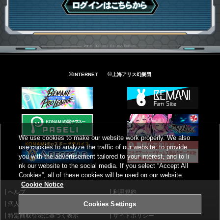
ログインはこちら
©
©
INTERNET
上海アリス幻樂団
We use cookies to make our website work properly. We also
use cookies to analyze the traffic of our website, to provide
you with the advertisement tailored to your interest, and to li
nk our website to the social media. If you select “Accept All
Cookies”, all of these cookies will be used on our website.
Cookie Notice
ヘルプ
利用規約
個人情報等保護方針
外部送信について
Cookies Settings
特定商取引法に基づく表示
サイトポリシー