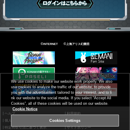
ログインはこちら
©
©
INTERNET
上海アリス幻樂団
We use cookies to make our website work properly. We also
use cookies to analyze the traffic of our website, to provide
you with the advertisement tailored to your interest, and to li
nk our website to the social media. If you select “Accept All
Cookies”, all of these cookies will be used on our website.
Cookie Notice
ヘルプ
利用規約
個人情報等保護方針
外部送信について
Cookies Settings
特定商取引法に基づく表示
サイトポリシー