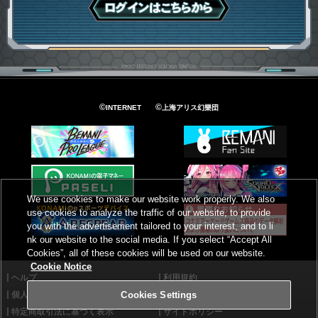
ログインはこちら
©
©
INTERNET
上海アリス幻樂団
We use cookies to make our website work properly. We also
use cookies to analyze the traffic of our website, to provide
you with the advertisement tailored to your interest, and to li
nk our website to the social media. If you select “Accept All
Cookies”, all of these cookies will be used on our website.
Cookie Notice
ヘルプ
利用規約
個人情報等保護方針
外部送信について
Cookies Settings
特定商取引法に基づく表示
サイトポリシー