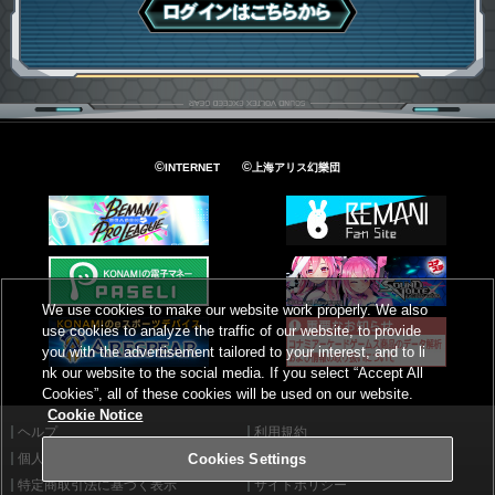
ログインはこちら
©
©
INTERNET
上海アリス幻樂団
We use cookies to make our website work properly. We also
use cookies to analyze the traffic of our website, to provide
you with the advertisement tailored to your interest, and to li
nk our website to the social media. If you select “Accept All
Cookies”, all of these cookies will be used on our website.
Cookie Notice
ヘルプ
利用規約
個人情報等保護方針
外部送信について
Cookies Settings
特定商取引法に基づく表示
サイトポリシー