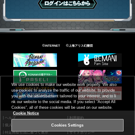
ログインはこちら
©
©
INTERNET
上海アリス幻樂団
We use cookies to make our website work properly. We also
use cookies to analyze the traffic of our website, to provide
you with the advertisement tailored to your interest, and to li
nk our website to the social media. If you select “Accept All
Cookies”, all of these cookies will be used on our website.
Cookie Notice
ヘルプ
利用規約
個人情報等保護方針
外部送信について
Cookies Settings
特定商取引法に基づく表示
サイトポリシー