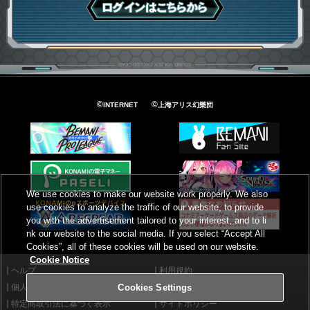
ログインはこちら
©
©
INTERNET
上海アリス幻樂団
We use cookies to make our website work properly. We also
use cookies to analyze the traffic of our website, to provide
you with the advertisement tailored to your interest, and to li
nk our website to the social media. If you select “Accept All
Cookies”, all of these cookies will be used on our website.
Cookie Notice
ヘルプ
利用規約
個人情報等保護方針
外部送信について
Cookies Settings
特定商取引法に基づく表示
サイトポリシー